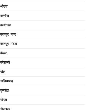
औरैया
कन्नौज
कर्नाटका
कानपुर नगर
कानपुर मंडल
केरला
कौशाम्बी
खेल
गाजियाबाद
गुजरात
गोण्डा
गोरखपुर