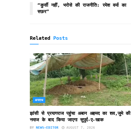
k
p
i
“कुर्सी नहीं, भरोसे की राजनीति: रमेश वर्मा का
e
सफ़र”
n
d
l
y
Related
Posts
अपराध
झांसी से प्रयागराज पहुंचा अबान अहमद का शव,जुमे की
नमाज के बाद किया जाएगा सुपुर्द-ए-खाक
BY
NEWS-EDITOR
AUGUST 7, 2026