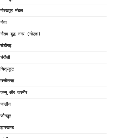
गोरखपुर मंडल
गोवा
गौतम बुद्ध नगर (नोएडा)
चंडीगढ़
चंदौली
चित्रकूट
छत्तीसगढ़
जम्मू और कश्मीर
जालौन
जौनपुर
झारखण्ड