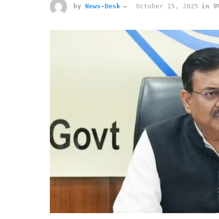
by
News-Desk
October 15, 2025
in
उत