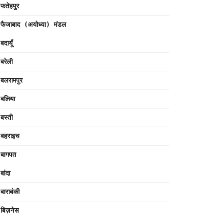
फतेहपुर
फैजाबाद (अयोध्या) मंडल
बदायूँ
बरेली
बलरामपुर
बलिया
बस्ती
बहराइच
बागपत
बांदा
बाराबंकी
बिज़नेस