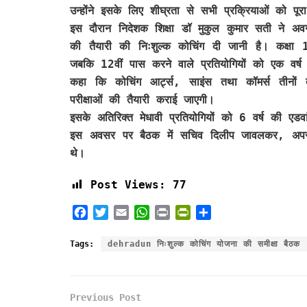
उन्होंने इसके लिए शीघ्रता से सभी प्रक्रियाओं को पूर
इस दौरान निदेशक शिक्षा डॉ मुकुल कुमार सती ने अवग
की तैयारी की निःशुल्क कोचिंग दी जानी है। कक्षा 
जबकि 12वीं पास करने वाले प्रतियोगियों को एक वर्ष
कहा कि कोचिंग आर्ट्स, साइंस तथा कॉमर्स तीनों
परीक्षाओं की तैयारी कराई जाएगी।
इसके अतिरिक्त मेधावी प्रतियोगियों को 6 वर्ष की एड
इस अवसर पर बैठक में सचिव दिलीप जावलकर, अपर 
थे।
Post Views:
77
F
T
E
W
P
P
S
a
w
m
h
r
r
h
c
i
a
a
i
i
a
Tags:
dehradun निःशुल्क कोचिंग योजना की समीक्षा बैठक
e
t
i
t
n
n
r
b
t
l
s
t
t
e
o
e
A
F
Previous Post
o
r
p
r