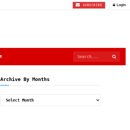
Login
SUBSCRIBE
ष
Archive By Months
Archive
By
Months