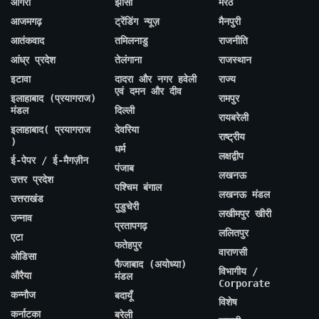
आगरा
झांसी
मेरठ
आजमगढ़
ट्रेंडिंग न्यूज़
मैनपुरी
आतंकवाद
तमिलनाडु
राजनीति
आंध्र प्रदेश
तेलंगाना
राजस्थान
इटावा
दादरा और नगर हवेली
राज्य
एवं दमन और दीव
इलाहाबाद (प्रयागराज)
रामपुर
मंडल
दिल्ली
रायबरेली
इलाहाबाद( प्रयागराज
देवरिया
राष्ट्रीय
)
धर्म
लक्षद्वीप
ई-पेपर / ई-मैगज़ीन
पंजाब
लखनऊ
उत्तर प्रदेश
पश्चिम बंगाल
लखनऊ मंडल
उत्तराखंड
पुडुचेरी
लखीमपुर खीरी
उन्नाव
प्रतापगढ़
ललितपुर
एटा
फतेहपुर
वाराणसी
ओडिसा
फैजाबाद (अयोध्या)
विभागीय /
औरैया
मंडल
Corporate
कन्नौज
बदायूँ
विशेष
कर्नाटका
बरेली