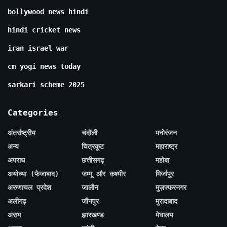
bollywood news hindi
hindi cricket news
iran israel war
cm yogi news today
sarkari scheme 2025
Categories
अंतर्राष्ट्रीय
चंदौली
मनोरंजन
अन्य
चित्रकूट
महाराष्ट्र
अपराध
छत्तीसगढ़
महोबा
अयोध्या (फैजाबाद)
जम्मू और कश्मीर
मिर्जापुर
अरुणाचल प्रदेश
जालौन
मुज़फ्फरनगर
अलीगढ़
जौनपुर
मुरादाबाद
असम
झारखण्ड
मेघालय