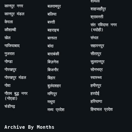
शामली
कानपुर नगर
बलरामपुर
शाहजहाँपुर
कानपुर मंडल
बलिया
श्रावस्ती
केरला
बस्ती
संत रविदास नगर
कौशाम्बी
(भदोही)
बहराइच
खेल
संभल
बागपत
गाजियाबाद
सहारनपुर
बांदा
गुजरात
सीतापुर
बाराबंकी
गोण्डा
सुल्तानपुर
बिज़नेस
गोरखपुर
सोनभद्र
बिजनौर
गोरखपुर मंडल
स्वास्थ्य
बिहार
गोवा
हमीरपुर
बुलंदशहर
गौतम बुद्ध नगर
हरदोई
मणिपुर
(नोएडा)
हरियाणा
मथुरा
चंडीगढ़
हिमाचल प्रदेश
मध्य प्रदेश
Archive By Months