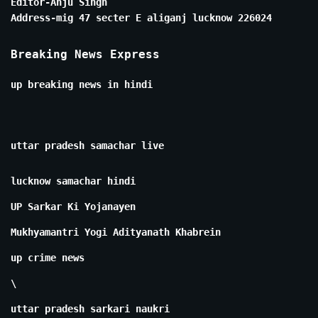
Editor-Anju Singh
Address-mig 47 secter E aliganj lucknow 226024
Breaking News Express
up breaking news in hindi
uttar pradesh samachar live
lucknow samachar hindi
UP Sarkar Ki Yojanayen
Mukhyamantri Yogi Adityanath Khabrein
up crime news
\
uttar pradesh sarkari naukri