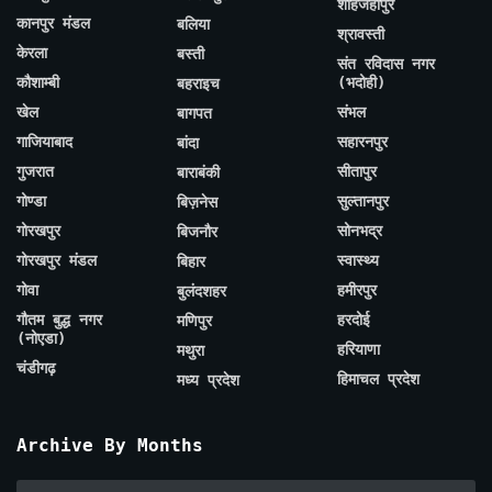
शाहजहाँपुर
कानपुर मंडल
बलिया
श्रावस्ती
केरला
बस्ती
संत रविदास नगर
कौशाम्बी
(भदोही)
बहराइच
खेल
संभल
बागपत
गाजियाबाद
सहारनपुर
बांदा
गुजरात
सीतापुर
बाराबंकी
गोण्डा
सुल्तानपुर
बिज़नेस
गोरखपुर
सोनभद्र
बिजनौर
गोरखपुर मंडल
स्वास्थ्य
बिहार
गोवा
हमीरपुर
बुलंदशहर
गौतम बुद्ध नगर
हरदोई
मणिपुर
(नोएडा)
हरियाणा
मथुरा
चंडीगढ़
हिमाचल प्रदेश
मध्य प्रदेश
Archive By Months
Archive