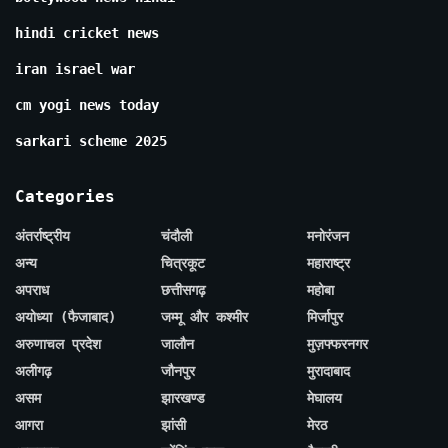
hindi cricket news
iran israel war
cm yogi news today
sarkari scheme 2025
Categories
अंतर्राष्ट्रीय
चंदौली
मनोरंजन
अन्य
चित्रकूट
महाराष्ट्र
अपराध
छत्तीसगढ़
महोबा
अयोध्या (फैजाबाद)
जम्मू और कश्मीर
मिर्जापुर
अरुणाचल प्रदेश
जालौन
मुज़फ्फरनगर
अलीगढ़
जौनपुर
मुरादाबाद
असम
झारखण्ड
मेघालय
आगरा
झांसी
मेरठ