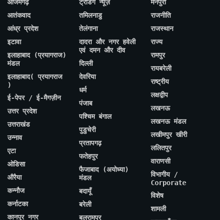
आजमगढ़
ट्रेंडिंग न्यूज़
मैनपुरी
आतंकवाद
तमिलनाडु
राजनीति
आंध्र प्रदेश
तेलंगाना
राजस्थान
इटावा
दादरा और नगर हवेली
राज्य
एवं दमन और दीव
इलाहाबाद (प्रयागराज)
रामपुर
मंडल
दिल्ली
रायबरेली
इलाहाबाद( प्रयागराज
देवरिया
राष्ट्रीय
)
धर्म
लक्षद्वीप
ई-पेपर / ई-मैगज़ीन
पंजाब
लखनऊ
उत्तर प्रदेश
पश्चिम बंगाल
लखनऊ मंडल
उत्तराखंड
पुडुचेरी
लखीमपुर खीरी
उन्नाव
प्रतापगढ़
ललितपुर
एटा
फतेहपुर
वाराणसी
ओडिसा
फैजाबाद (अयोध्या)
विभागीय /
औरैया
मंडल
Corporate
कन्नौज
बदायूँ
विशेष
कर्नाटका
बरेली
शामली
कानपुर नगर
बलरामपुर