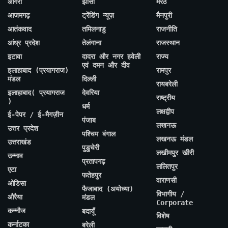
आगरा
झांसी
मेरठ
आजमगढ़
ट्रेंडिंग न्यूज़
मैनपुरी
आतंकवाद
तमिलनाडु
राजनीति
आंध्र प्रदेश
तेलंगाना
राजस्थान
इटावा
दादरा और नगर हवेली
राज्य
एवं दमन और दीव
इलाहाबाद (प्रयागराज)
रामपुर
मंडल
दिल्ली
रायबरेली
इलाहाबाद( प्रयागराज
देवरिया
राष्ट्रीय
)
धर्म
लक्षद्वीप
ई-पेपर / ई-मैगज़ीन
पंजाब
लखनऊ
उत्तर प्रदेश
पश्चिम बंगाल
लखनऊ मंडल
उत्तराखंड
पुडुचेरी
लखीमपुर खीरी
उन्नाव
प्रतापगढ़
ललितपुर
एटा
फतेहपुर
वाराणसी
ओडिसा
फैजाबाद (अयोध्या)
विभागीय /
औरैया
मंडल
Corporate
कन्नौज
बदायूँ
विशेष
कर्नाटका
बरेली