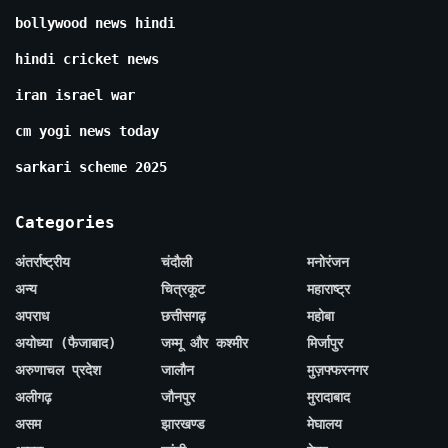
bollywood news hindi
hindi cricket news
iran israel war
cm yogi news today
sarkari scheme 2025
Categories
अंतर्राष्ट्रीय
चंदौली
मनोरंजन
अन्य
चित्रकूट
महाराष्ट्र
अपराध
छत्तीसगढ़
महोबा
अयोध्या (फैजाबाद)
जम्मू और कश्मीर
मिर्जापुर
अरुणाचल प्रदेश
जालौन
मुज़फ्फरनगर
अलीगढ़
जौनपुर
मुरादाबाद
असम
झारखण्ड
मेघालय