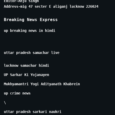
Editor-Anju Singh
Address-mig 47 secter E aliganj lucknow 226024
Breaking News Express
up breaking news in hindi
uttar pradesh samachar live
lucknow samachar hindi
UP Sarkar Ki Yojanayen
Mukhyamantri Yogi Adityanath Khabrein
up crime news
\
uttar pradesh sarkari naukri