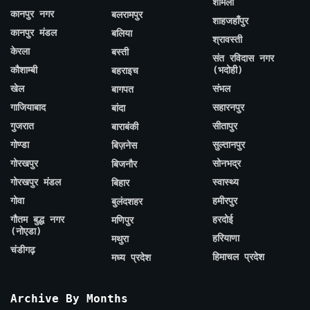
शामली
कानपुर नगर
बलरामपुर
शाहजहाँपुर
कानपुर मंडल
बलिया
श्रावस्ती
केरला
बस्ती
संत रविदास नगर
कौशाम्बी
(भदोही)
बहराइच
खेल
संभल
बागपत
गाजियाबाद
सहारनपुर
बांदा
गुजरात
सीतापुर
बाराबंकी
गोण्डा
सुल्तानपुर
बिज़नेस
गोरखपुर
सोनभद्र
बिजनौर
गोरखपुर मंडल
स्वास्थ्य
बिहार
गोवा
हमीरपुर
बुलंदशहर
गौतम बुद्ध नगर
हरदोई
मणिपुर
(नोएडा)
हरियाणा
मथुरा
चंडीगढ़
हिमाचल प्रदेश
मध्य प्रदेश
Archive By Months