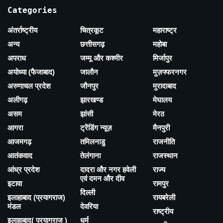
Categories
अंतर्राष्ट्रीय
चित्रकूट
महाराष्ट्र
अन्य
छत्तीसगढ़
महोबा
अपराध
जम्मू और कश्मीर
मिर्जापुर
अयोध्या (फैजाबाद)
जालौन
मुज़फ्फरनगर
अरुणाचल प्रदेश
जौनपुर
मुरादाबाद
अलीगढ़
झारखण्ड
मेघालय
असम
झांसी
मेरठ
आगरा
ट्रेंडिंग न्यूज़
मैनपुरी
आजमगढ़
तमिलनाडु
राजनीति
आतंकवाद
तेलंगाना
राजस्थान
आंध्र प्रदेश
दादरा और नगर हवेली
राज्य
एवं दमन और दीव
इटावा
रामपुर
दिल्ली
इलाहाबाद (प्रयागराज)
रायबरेली
मंडल
देवरिया
राष्ट्रीय
इलाहाबाद( प्रयागराज )
धर्म