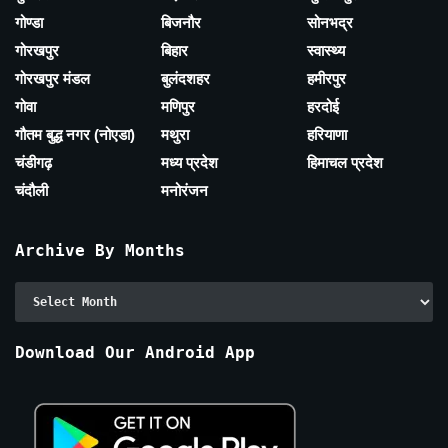
गोण्डा
बिजनौर
सोनभद्र
गोरखपुर
बिहार
स्वास्थ्य
गोरखपुर मंडल
बुलंदशहर
हमीरपुर
गोवा
मणिपुर
हरदोई
गौतम बुद्ध नगर (नोएडा)
मथुरा
हरियाणा
चंडीगढ़
मध्य प्रदेश
हिमाचल प्रदेश
चंदौली
मनोरंजन
Archive By Months
Archive
By
Months
Download Our Android App