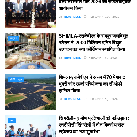
वेंडर डेवल्पमेंट मीट 2026 का सफलतापूर्वक
आयोजन किया
BY
NEWS-DESK
FEBRUARY 19, 2026
SHIMLA-एसजेवीएन के रामपुर जलविद्युत
राष्ट्रीय
स्टेशन ने 2000 मिलियन यूनिट विद्युत
उत्पादन का नया कीर्तिमान स्थापित किया
BY
NEWS-DESK
FEBRUARY 6, 2026
शिमला-एसजेवीएन ने असम में 70 मेगावाट
ट्रेंडिंग न्यूज़
धुबरी सौर ऊर्जा परियोजना का सीओडी
हासिल किया
BY
NEWS-DESK
FEBRUARY 5, 2026
सिंगरौली-ग्रामीण प्रतिभाओं को नई उड़ान :
खेल
एनटीपीसी सिंगरौली में तीन दिवसीय खेल
महोत्सव का भव्य शुभारंभ*