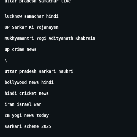
uttar pradesh samachar live
lucknow samachar hindi
UP Sarkar Ki Yojanayen
Mukhyamantri Yogi Adityanath Khabrein
up crime news
\
uttar pradesh sarkari naukri
bollywood news hindi
hindi cricket news
iran israel war
cm yogi news today
sarkari scheme 2025