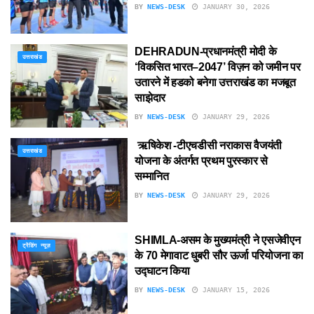
BY
NEWS-DESK
JANUARY 30, 2026
DEHRADUN-प्रधानमंत्री मोदी के
उत्तराखंड
‘विकसित भारत–2047’ विज़न को जमीन पर
उतारने में हडको बनेगा उत्तराखंड का मजबूत
साझेदार
BY
NEWS-DESK
JANUARY 29, 2026
ऋषिकेश -टीएचडीसी नराकास वैजयंती
उत्तराखंड
योजना के अंतर्गत प्रथम पुरस्कार से
सम्मानित
BY
NEWS-DESK
JANUARY 29, 2026
SHIMLA-असम के मुख्यमंत्री ने एसजेवीएन
ट्रेंडिंग न्यूज़
के 70 मेगावाट धुबरी सौर ऊर्जा परियोजना का
उद्घाटन किया
BY
NEWS-DESK
JANUARY 15, 2026