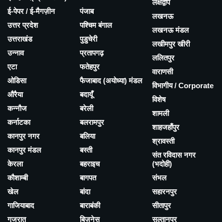
लक्षद्वीप
ई-पेपर / ई-मैगज़ीन
पंजाब
लखनऊ
उत्तर प्रदेश
पश्चिम बंगाल
लखनऊ मंडल
उत्तराखंड
पुडुचेरी
लखीमपुर खीरी
उन्नाव
प्रतापगढ़
ललितपुर
एटा
फतेहपुर
वाराणसी
ओडिसा
फैजाबाद (अयोध्या) मंडल
विभागीय / Corporate
औरैया
बदायूँ
विशेष
कन्नौज
बरेली
शामली
कर्नाटका
बलरामपुर
शाहजहाँपुर
कानपुर नगर
बलिया
श्रावस्ती
कानपुर मंडल
बस्ती
संत रविदास नगर
केरला
बहराइच
(भदोही)
कौशाम्बी
बागपत
संभल
खेल
बांदा
सहारनपुर
गाजियाबाद
बाराबंकी
सीतापुर
गुजरात
बिज़नेस
सुल्तानपुर