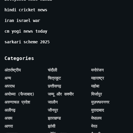
hindi cricket news
iran israel war
cm yogi news today
sarkari scheme 2025
Categories
अंतर्राष्ट्रीय
चंदौली
मनोरंजन
अन्य
चित्रकूट
महाराष्ट्र
अपराध
छत्तीसगढ़
महोबा
अयोध्या (फैजाबाद)
जम्मू और कश्मीर
मिर्जापुर
अरुणाचल प्रदेश
जालौन
मुज़फ्फरनगर
अलीगढ़
जौनपुर
मुरादाबाद
असम
झारखण्ड
मेघालय
आगरा
झांसी
मेरठ