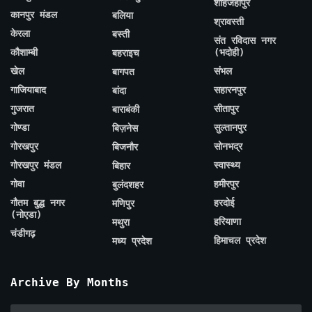
शाहजहाँपुर
कानपुर मंडल
बलिया
श्रावस्ती
केरला
बस्ती
संत रविदास नगर
कौशाम्बी
(भदोही)
बहराइच
खेल
संभल
बागपत
गाजियाबाद
सहारनपुर
बांदा
गुजरात
सीतापुर
बाराबंकी
गोण्डा
सुल्तानपुर
बिज़नेस
गोरखपुर
सोनभद्र
बिजनौर
गोरखपुर मंडल
स्वास्थ्य
बिहार
गोवा
हमीरपुर
बुलंदशहर
गौतम बुद्ध नगर
हरदोई
मणिपुर
(नोएडा)
हरियाणा
मथुरा
चंडीगढ़
हिमाचल प्रदेश
मध्य प्रदेश
Archive By Months
Archive