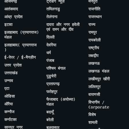
आजमगढ़
ट्रेंडिंग न्यूज़
मैनपुरी
आतंकवाद
तमिलनाडु
राजनीति
आंध्र प्रदेश
तेलंगाना
राजस्थान
इटावा
दादरा और नगर हवेली
राज्य
एवं दमन और दीव
इलाहाबाद (प्रयागराज)
रामपुर
मंडल
दिल्ली
रायबरेली
इलाहाबाद( प्रयागराज
देवरिया
राष्ट्रीय
)
धर्म
लक्षद्वीप
ई-पेपर / ई-मैगज़ीन
पंजाब
लखनऊ
उत्तर प्रदेश
पश्चिम बंगाल
लखनऊ मंडल
उत्तराखंड
पुडुचेरी
लखीमपुर खीरी
उन्नाव
प्रतापगढ़
ललितपुर
एटा
फतेहपुर
वाराणसी
ओडिसा
फैजाबाद (अयोध्या)
विभागीय /
औरैया
मंडल
Corporate
कन्नौज
बदायूँ
विशेष
कर्नाटका
बरेली
शामली
कानपुर नगर
बलरामपुर