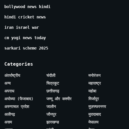
bollywood news hindi
hindi cricket news
iran israel war
cm yogi news today
sarkari scheme 2025
Categories
अंतर्राष्ट्रीय
चंदौली
मनोरंजन
अन्य
चित्रकूट
महाराष्ट्र
अपराध
छत्तीसगढ़
महोबा
अयोध्या (फैजाबाद)
जम्मू और कश्मीर
मिर्जापुर
अरुणाचल प्रदेश
जालौन
मुज़फ्फरनगर
अलीगढ़
जौनपुर
मुरादाबाद
असम
झारखण्ड
मेघालय