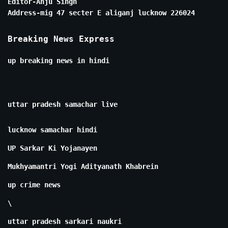
Editor-Anju Singh
Address-mig 47 secter E aliganj lucknow 226024
Breaking News Express
up breaking news in hindi
uttar pradesh samachar live
lucknow samachar hindi
UP Sarkar Ki Yojanayen
Mukhyamantri Yogi Adityanath Khabrein
up crime news
\
uttar pradesh sarkari naukri