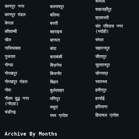
शामली
कानपुर नगर
बलरामपुर
शाहजहाँपुर
कानपुर मंडल
बलिया
श्रावस्ती
केरला
बस्ती
संत रविदास नगर
कौशाम्बी
(भदोही)
बहराइच
खेल
संभल
बागपत
गाजियाबाद
सहारनपुर
बांदा
गुजरात
सीतापुर
बाराबंकी
गोण्डा
सुल्तानपुर
बिज़नेस
गोरखपुर
सोनभद्र
बिजनौर
गोरखपुर मंडल
स्वास्थ्य
बिहार
गोवा
हमीरपुर
बुलंदशहर
गौतम बुद्ध नगर
हरदोई
मणिपुर
(नोएडा)
हरियाणा
मथुरा
चंडीगढ़
हिमाचल प्रदेश
मध्य प्रदेश
Archive By Months