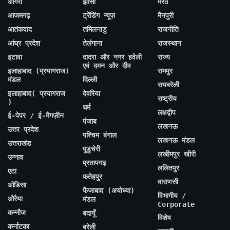
आगरा
झांसी
मेरठ
आजमगढ़
ट्रेंडिंग न्यूज़
मैनपुरी
आतंकवाद
तमिलनाडु
राजनीति
आंध्र प्रदेश
तेलंगाना
राजस्थान
इटावा
दादरा और नगर हवेली
राज्य
एवं दमन और दीव
इलाहाबाद (प्रयागराज)
रामपुर
मंडल
दिल्ली
रायबरेली
इलाहाबाद( प्रयागराज
देवरिया
राष्ट्रीय
)
धर्म
लक्षद्वीप
ई-पेपर / ई-मैगज़ीन
पंजाब
लखनऊ
उत्तर प्रदेश
पश्चिम बंगाल
लखनऊ मंडल
उत्तराखंड
पुडुचेरी
लखीमपुर खीरी
उन्नाव
प्रतापगढ़
ललितपुर
एटा
फतेहपुर
वाराणसी
ओडिसा
फैजाबाद (अयोध्या)
विभागीय /
औरैया
मंडल
Corporate
कन्नौज
बदायूँ
विशेष
कर्नाटका
बरेली