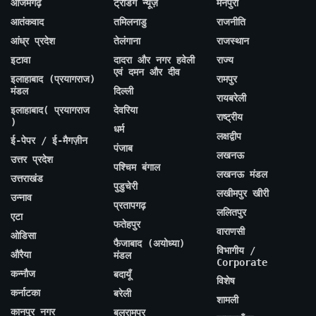
आजमगढ़
ट्रेंडिंग न्यूज़
मैनपुरी
आतंकवाद
तमिलनाडु
राजनीति
आंध्र प्रदेश
तेलंगाना
राजस्थान
इटावा
दादरा और नगर हवेली
राज्य
एवं दमन और दीव
इलाहाबाद (प्रयागराज)
रामपुर
मंडल
दिल्ली
रायबरेली
इलाहाबाद( प्रयागराज
देवरिया
राष्ट्रीय
)
धर्म
लक्षद्वीप
ई-पेपर / ई-मैगज़ीन
पंजाब
लखनऊ
उत्तर प्रदेश
पश्चिम बंगाल
लखनऊ मंडल
उत्तराखंड
पुडुचेरी
लखीमपुर खीरी
उन्नाव
प्रतापगढ़
ललितपुर
एटा
फतेहपुर
वाराणसी
ओडिसा
फैजाबाद (अयोध्या)
विभागीय /
औरैया
मंडल
Corporate
कन्नौज
बदायूँ
विशेष
कर्नाटका
बरेली
शामली
कानपुर नगर
बलरामपुर