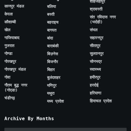
शाहजहाँपुर
कानपुर मंडल
बलिया
श्रावस्ती
केरला
बस्ती
संत रविदास नगर
कौशाम्बी
(भदोही)
बहराइच
खेल
संभल
बागपत
गाजियाबाद
सहारनपुर
बांदा
गुजरात
सीतापुर
बाराबंकी
गोण्डा
सुल्तानपुर
बिज़नेस
गोरखपुर
सोनभद्र
बिजनौर
गोरखपुर मंडल
स्वास्थ्य
बिहार
गोवा
हमीरपुर
बुलंदशहर
गौतम बुद्ध नगर
हरदोई
मणिपुर
(नोएडा)
हरियाणा
मथुरा
चंडीगढ़
हिमाचल प्रदेश
मध्य प्रदेश
Archive By Months
Archive