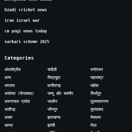
hindi cricket news
iran israel war
cm yogi news today
sarkari scheme 2025
Categories
अंतर्राष्ट्रीय
चंदौली
मनोरंजन
अन्य
चित्रकूट
महाराष्ट्र
अपराध
छत्तीसगढ़
महोबा
अयोध्या (फैजाबाद)
जम्मू और कश्मीर
मिर्जापुर
अरुणाचल प्रदेश
जालौन
मुज़फ्फरनगर
अलीगढ़
जौनपुर
मुरादाबाद
असम
झारखण्ड
मेघालय
आगरा
झांसी
मेरठ