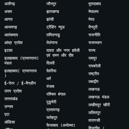
अलीगढ़
जौनपुर
मुरादाबाद
असम
झारखण्ड
मेघालय
आगरा
झांसी
मेरठ
आजमगढ़
ट्रेंडिंग न्यूज़
मैनपुरी
आतंकवाद
तमिलनाडु
राजनीति
आंध्र प्रदेश
तेलंगाना
राजस्थान
इटावा
दादरा और नगर हवेली
राज्य
एवं दमन और दीव
इलाहाबाद (प्रयागराज)
रामपुर
मंडल
दिल्ली
रायबरेली
इलाहाबाद( प्रयागराज
देवरिया
राष्ट्रीय
)
धर्म
लक्षद्वीप
ई-पेपर / ई-मैगज़ीन
पंजाब
लखनऊ
उत्तर प्रदेश
पश्चिम बंगाल
लखनऊ मंडल
उत्तराखंड
पुडुचेरी
लखीमपुर खीरी
उन्नाव
प्रतापगढ़
ललितपुर
एटा
फतेहपुर
वाराणसी
ओडिसा
फैजाबाद (अयोध्या)
विभागीय /