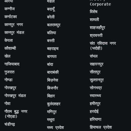
औरैया
मंडल
Corporate
कन्नौज
बदायूँ
विशेष
कर्नाटका
बरेली
शामली
कानपुर नगर
बलरामपुर
शाहजहाँपुर
कानपुर मंडल
बलिया
श्रावस्ती
केरला
बस्ती
संत रविदास नगर
कौशाम्बी
(भदोही)
बहराइच
खेल
संभल
बागपत
गाजियाबाद
सहारनपुर
बांदा
गुजरात
सीतापुर
बाराबंकी
गोण्डा
सुल्तानपुर
बिज़नेस
गोरखपुर
सोनभद्र
बिजनौर
गोरखपुर मंडल
स्वास्थ्य
बिहार
गोवा
हमीरपुर
बुलंदशहर
गौतम बुद्ध नगर
हरदोई
मणिपुर
(नोएडा)
हरियाणा
मथुरा
चंडीगढ़
हिमाचल प्रदेश
मध्य प्रदेश