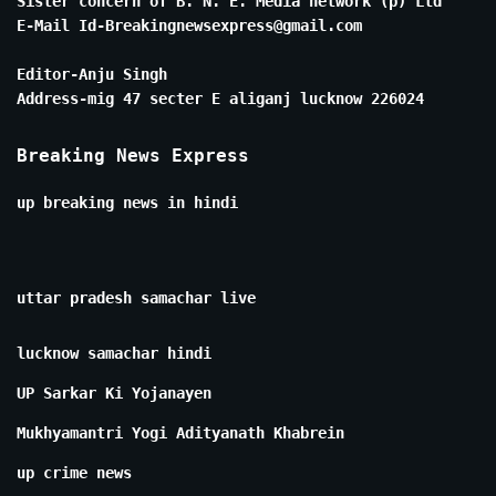
Sister concern of B. N. E. Media network (p) Ltd
E-Mail Id-Breakingnewsexpress@gmail.com
Editor-Anju Singh
Address-mig 47 secter E aliganj lucknow 226024
Breaking News Express
up breaking news in hindi
uttar pradesh samachar live
lucknow samachar hindi
UP Sarkar Ki Yojanayen
Mukhyamantri Yogi Adityanath Khabrein
up crime news