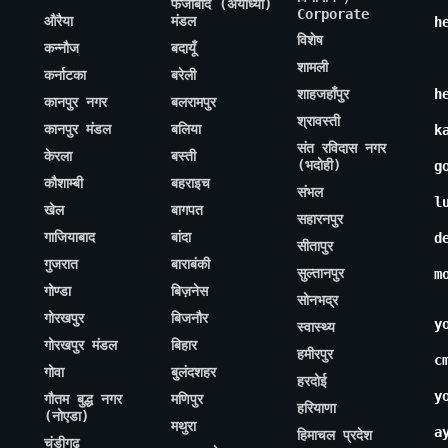
फैजाबाद (अयोध्या)
Corporate
औरैया
मंडल
h
विशेष
कन्नौज
बदायूँ
शामली
कर्नाटका
बरेली
शाहजहाँपुर
h
कानपुर नगर
बलरामपुर
श्रावस्ती
कानपुर मंडल
बलिया
k
संत रविदास नगर
केरला
बस्ती
(भदोही)
g
कौशाम्बी
बहराइच
संभल
l
खेल
बागपत
सहारनपुर
गाजियाबाद
बांदा
d
सीतापुर
गुजरात
बाराबंकी
सुल्तानपुर
m
गोण्डा
बिज़नेस
सोनभद्र
गोरखपुर
बिजनौर
y
स्वास्थ्य
गोरखपुर मंडल
बिहार
हमीरपुर
c
गोवा
बुलंदशहर
हरदोई
y
गौतम बुद्ध नगर
मणिपुर
हरियाणा
(नोएडा)
मथुरा
a
हिमाचल प्रदेश
चंडीगढ़