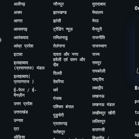
अलीगढ़
जौनपुर
मुरादाबाद
O
असम
झारखण्ड
मेघालय
आगरा
झांसी
मेरठ
आजमगढ़
ट्रेंडिंग न्यूज़
मैनपुरी
आतंकवाद
तमिलनाडु
राजनीति
)
आंध्र प्रदेश
तेलंगाना
राजस्थान
इटावा
दादरा और नगर
राज्य
हवेली एवं दमन और
इलाहाबाद
रामपुर
दीव
(प्रयागराज) मंडल
रायबरेली
दिल्ली
इलाहाबाद(
राष्ट्रीय
प्रयागराज )
देवरिया
B
लक्षद्वीप
ई-पेपर / ई-
धर्म
मैगज़ीन
लखनऊ
पंजाब
p
उत्तर प्रदेश
लखनऊ मंडल
पश्चिम बंगाल
उत्तराखंड
t
लखीमपुर खीरी
पुडुचेरी
उन्नाव
ललितपुर
प्रतापगढ़
l
एटा
वाराणसी
फतेहपुर
u
ओडिसा
विभागीय /