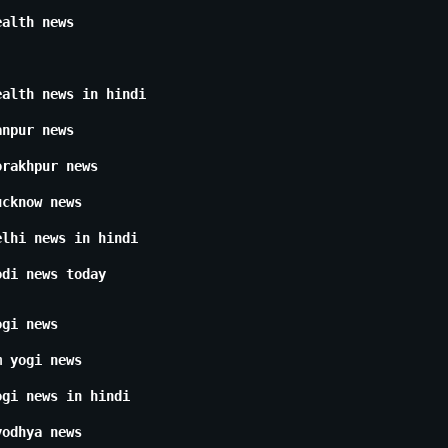
ealth news
ealth news in hindi
anpur news
orakhpur news
ucknow news
elhi news in hindi
odi news today
ogi news
m yogi news
ogi news in hindi
yodhya news