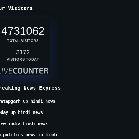
ur Visitors
4731062
TOTAL VISITORS
3172
VISITORS TODAY
reaking News Express
ratapgarh up hindi news
oday up hindi news
ive india hindi news
p politics news in hindi