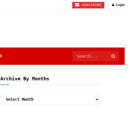
Login
SUBSCRIBE
ष
Archive By Months
Archive
By
Months