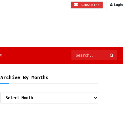
Login
SUBSCRIBE
ष
Archive By Months
Archive
By
Months