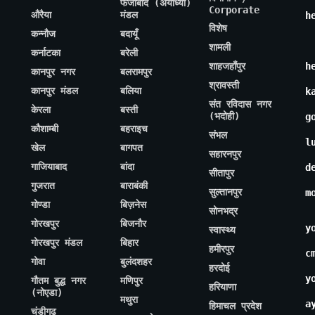
फैजाबाद (अयोध्या)
Corporate
औरैया
मंडल
h
विशेष
कन्नौज
बदायूँ
शामली
कर्नाटका
बरेली
शाहजहाँपुर
h
कानपुर नगर
बलरामपुर
श्रावस्ती
कानपुर मंडल
बलिया
k
संत रविदास नगर
केरला
बस्ती
(भदोही)
g
कौशाम्बी
बहराइच
संभल
l
खेल
बागपत
सहारनपुर
गाजियाबाद
बांदा
d
सीतापुर
गुजरात
बाराबंकी
सुल्तानपुर
m
गोण्डा
बिज़नेस
सोनभद्र
गोरखपुर
बिजनौर
y
स्वास्थ्य
गोरखपुर मंडल
बिहार
हमीरपुर
c
गोवा
बुलंदशहर
हरदोई
y
गौतम बुद्ध नगर
मणिपुर
हरियाणा
(नोएडा)
मथुरा
a
हिमाचल प्रदेश
चंडीगढ़