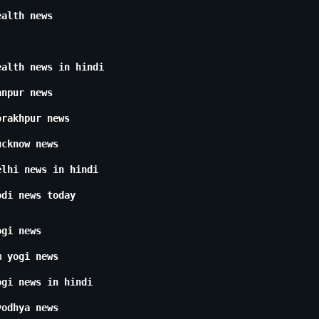
ealth news
ealth news in hindi
anpur news
orakhpur news
ucknow news
elhi news in hindi
odi news today
ogi news
m yogi news
ogi news in hindi
yodhya news