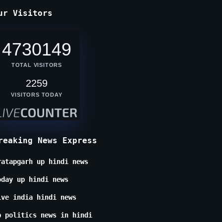
ur Visitors
4730149
TOTAL VISITORS
2259
VISITORS TODAY
reaking News Express
ratapgarh up hindi news
oday up hindi news
ive india hindi news
p politics news in hindi