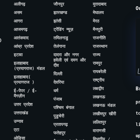
अलीगढ़
जौनपुर
मुरादाबाद
O
असम
झारखण्ड
मेघालय
आगरा
झांसी
मेरठ
आजमगढ़
ट्रेंडिंग न्यूज़
मैनपुरी
आतंकवाद
तमिलनाडु
राजनीति
)
आंध्र प्रदेश
तेलंगाना
राजस्थान
इटावा
दादरा और नगर
राज्य
हवेली एवं दमन और
इलाहाबाद
रामपुर
दीव
(प्रयागराज) मंडल
रायबरेली
दिल्ली
इलाहाबाद(
राष्ट्रीय
प्रयागराज )
देवरिया
B
लक्षद्वीप
ई-पेपर / ई-
धर्म
मैगज़ीन
लखनऊ
पंजाब
p
उत्तर प्रदेश
लखनऊ मंडल
पश्चिम बंगाल
उत्तराखंड
t
लखीमपुर खीरी
पुडुचेरी
उन्नाव
ललितपुर
प्रतापगढ़
l
एटा
वाराणसी
फतेहपुर
u
ओडिसा
विभागीय /