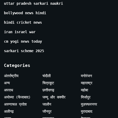
uttar pradesh sarkari naukri
bollywood news hindi
hindi cricket news
iran israel war
cm yogi news today
sarkari scheme 2025
Categories
अंतर्राष्ट्रीय
चंदौली
मनोरंजन
अन्य
चित्रकूट
महाराष्ट्र
अपराध
छत्तीसगढ़
महोबा
अयोध्या (फैजाबाद)
जम्मू और कश्मीर
मिर्जापुर
अरुणाचल प्रदेश
जालौन
मुज़फ्फरनगर
अलीगढ़
जौनपुर
मुरादाबाद