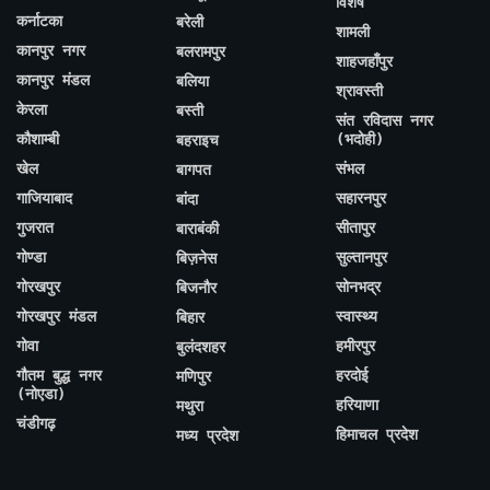
विशेष
कर्नाटका
बरेली
शामली
कानपुर नगर
बलरामपुर
शाहजहाँपुर
कानपुर मंडल
बलिया
श्रावस्ती
केरला
बस्ती
संत रविदास नगर
कौशाम्बी
(भदोही)
बहराइच
खेल
संभल
बागपत
गाजियाबाद
सहारनपुर
बांदा
गुजरात
सीतापुर
बाराबंकी
गोण्डा
सुल्तानपुर
बिज़नेस
गोरखपुर
सोनभद्र
बिजनौर
गोरखपुर मंडल
स्वास्थ्य
बिहार
गोवा
हमीरपुर
बुलंदशहर
गौतम बुद्ध नगर
हरदोई
मणिपुर
(नोएडा)
हरियाणा
मथुरा
चंडीगढ़
हिमाचल प्रदेश
मध्य प्रदेश