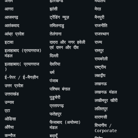
असम
झारखण्ड
मेघालय
आगरा
झांसी
मेरठ
आजमगढ़
ट्रेंडिंग न्यूज़
मैनपुरी
आतंकवाद
तमिलनाडु
राजनीति
आंध्र प्रदेश
तेलंगाना
राजस्थान
इटावा
दादरा और नगर हवेली
राज्य
एवं दमन और दीव
इलाहाबाद (प्रयागराज)
रामपुर
मंडल
दिल्ली
रायबरेली
इलाहाबाद( प्रयागराज
देवरिया
राष्ट्रीय
)
धर्म
लक्षद्वीप
ई-पेपर / ई-मैगज़ीन
पंजाब
लखनऊ
उत्तर प्रदेश
पश्चिम बंगाल
लखनऊ मंडल
उत्तराखंड
पुडुचेरी
लखीमपुर खीरी
उन्नाव
प्रतापगढ़
ललितपुर
एटा
फतेहपुर
वाराणसी
ओडिसा
फैजाबाद (अयोध्या)
विभागीय /
औरैया
मंडल
Corporate
कन्नौज
बदायूँ