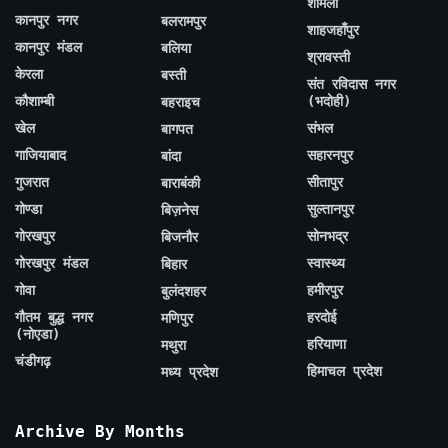
शामली
कानपुर नगर
बलरामपुर
शाहजहाँपुर
कानपुर मंडल
बलिया
श्रावस्ती
केरला
बस्ती
संत रविदास नगर
कौशाम्बी
(भदोही)
बहराइच
खेल
संभल
बागपत
गाजियाबाद
सहारनपुर
बांदा
गुजरात
सीतापुर
बाराबंकी
गोण्डा
सुल्तानपुर
बिज़नेस
गोरखपुर
सोनभद्र
बिजनौर
गोरखपुर मंडल
स्वास्थ्य
बिहार
गोवा
हमीरपुर
बुलंदशहर
गौतम बुद्ध नगर
हरदोई
मणिपुर
(नोएडा)
हरियाणा
मथुरा
चंडीगढ़
हिमाचल प्रदेश
मध्य प्रदेश
Archive By Months