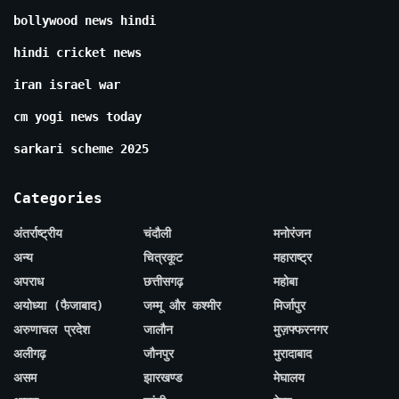
bollywood news hindi
hindi cricket news
iran israel war
cm yogi news today
sarkari scheme 2025
Categories
अंतर्राष्ट्रीय
चंदौली
मनोरंजन
अन्य
चित्रकूट
महाराष्ट्र
अपराध
छत्तीसगढ़
महोबा
अयोध्या (फैजाबाद)
जम्मू और कश्मीर
मिर्जापुर
अरुणाचल प्रदेश
जालौन
मुज़फ्फरनगर
अलीगढ़
जौनपुर
मुरादाबाद
असम
झारखण्ड
मेघालय