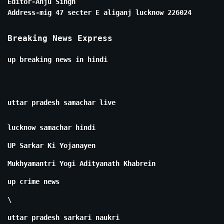
Editor-Anju Singh
Address-mig 47 secter E aliganj lucknow 226024
Breaking News Express
up breaking news in hindi
uttar pradesh samachar live
lucknow samachar hindi
UP Sarkar Ki Yojanayen
Mukhyamantri Yogi Adityanath Khabrein
up crime news
\
uttar pradesh sarkari naukri