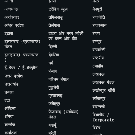
आगरा
झांसी
मेरठ
आजमगढ़
ट्रेंडिंग न्यूज़
मैनपुरी
आतंकवाद
तमिलनाडु
राजनीति
आंध्र प्रदेश
तेलंगाना
राजस्थान
इटावा
दादरा और नगर हवेली
राज्य
एवं दमन और दीव
इलाहाबाद (प्रयागराज)
रामपुर
मंडल
दिल्ली
रायबरेली
इलाहाबाद( प्रयागराज
देवरिया
राष्ट्रीय
)
धर्म
लक्षद्वीप
ई-पेपर / ई-मैगज़ीन
पंजाब
लखनऊ
उत्तर प्रदेश
पश्चिम बंगाल
लखनऊ मंडल
उत्तराखंड
पुडुचेरी
लखीमपुर खीरी
उन्नाव
प्रतापगढ़
ललितपुर
एटा
फतेहपुर
वाराणसी
ओडिसा
फैजाबाद (अयोध्या)
विभागीय /
औरैया
मंडल
Corporate
कन्नौज
बदायूँ
विशेष
कर्नाटका
बरेली