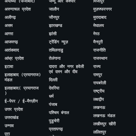
अयोध्या (फैजाबाद)
जम्मू और कश्मीर
मिर्जापुर
अरुणाचल प्रदेश
जालौन
मुज़फ्फरनगर
अलीगढ़
जौनपुर
मुरादाबाद
असम
झारखण्ड
मेघालय
आगरा
झांसी
मेरठ
आजमगढ़
ट्रेंडिंग न्यूज़
मैनपुरी
आतंकवाद
तमिलनाडु
राजनीति
आंध्र प्रदेश
तेलंगाना
राजस्थान
इटावा
दादरा और नगर हवेली
राज्य
एवं दमन और दीव
इलाहाबाद (प्रयागराज)
रामपुर
मंडल
दिल्ली
रायबरेली
इलाहाबाद( प्रयागराज
देवरिया
राष्ट्रीय
)
धर्म
लक्षद्वीप
ई-पेपर / ई-मैगज़ीन
पंजाब
लखनऊ
उत्तर प्रदेश
पश्चिम बंगाल
लखनऊ मंडल
उत्तराखंड
पुडुचेरी
लखीमपुर खीरी
उन्नाव
प्रतापगढ़
ललितपुर
एटा