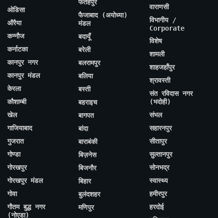
फतेहपुर
वाराणसी
ओडिसा
फैजाबाद (अयोध्या)
विभागीय /
औरैया
मंडल
Corporate
कन्नौज
बदायूँ
विशेष
कर्नाटका
बरेली
शामली
कानपुर नगर
बलरामपुर
शाहजहाँपुर
कानपुर मंडल
बलिया
श्रावस्ती
केरला
बस्ती
संत रविदास नगर
कौशाम्बी
(भदोही)
बहराइच
खेल
संभल
बागपत
गाजियाबाद
सहारनपुर
बांदा
गुजरात
सीतापुर
बाराबंकी
गोण्डा
सुल्तानपुर
बिज़नेस
गोरखपुर
सोनभद्र
बिजनौर
गोरखपुर मंडल
स्वास्थ्य
बिहार
गोवा
हमीरपुर
बुलंदशहर
गौतम बुद्ध नगर
हरदोई
मणिपुर
(नोएडा)