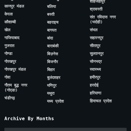
शाहजहाँपुर
कानपुर मंडल
बलिया
श्रावस्ती
केरला
बस्ती
संत रविदास नगर
कौशाम्बी
(भदोही)
बहराइच
खेल
संभल
बागपत
गाजियाबाद
सहारनपुर
बांदा
गुजरात
सीतापुर
बाराबंकी
गोण्डा
सुल्तानपुर
बिज़नेस
गोरखपुर
सोनभद्र
बिजनौर
गोरखपुर मंडल
स्वास्थ्य
बिहार
गोवा
हमीरपुर
बुलंदशहर
गौतम बुद्ध नगर
हरदोई
मणिपुर
(नोएडा)
हरियाणा
मथुरा
चंडीगढ़
हिमाचल प्रदेश
मध्य प्रदेश
Archive By Months
Archive