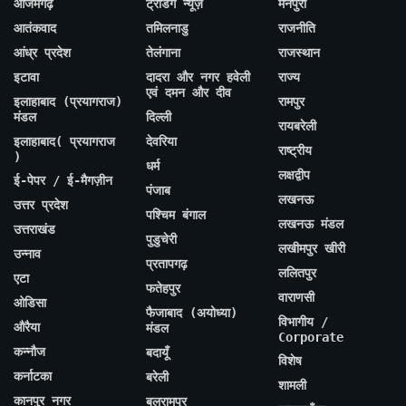
आजमगढ़
ट्रेंडिंग न्यूज़
मैनपुरी
आतंकवाद
तमिलनाडु
राजनीति
आंध्र प्रदेश
तेलंगाना
राजस्थान
इटावा
दादरा और नगर हवेली
राज्य
एवं दमन और दीव
इलाहाबाद (प्रयागराज)
रामपुर
मंडल
दिल्ली
रायबरेली
इलाहाबाद( प्रयागराज
देवरिया
राष्ट्रीय
)
धर्म
लक्षद्वीप
ई-पेपर / ई-मैगज़ीन
पंजाब
लखनऊ
उत्तर प्रदेश
पश्चिम बंगाल
लखनऊ मंडल
उत्तराखंड
पुडुचेरी
लखीमपुर खीरी
उन्नाव
प्रतापगढ़
ललितपुर
एटा
फतेहपुर
वाराणसी
ओडिसा
फैजाबाद (अयोध्या)
विभागीय /
औरैया
मंडल
Corporate
कन्नौज
बदायूँ
विशेष
कर्नाटका
बरेली
शामली
कानपुर नगर
बलरामपुर