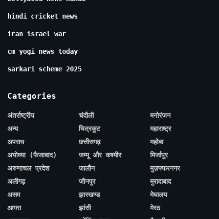
hindi cricket news
iran israel war
cm yogi news today
sarkari scheme 2025
Categories
अंतर्राष्ट्रीय
चंदौली
मनोरंजन
अन्य
चित्रकूट
महाराष्ट्र
अपराध
छत्तीसगढ़
महोबा
अयोध्या (फैजाबाद)
जम्मू और कश्मीर
मिर्जापुर
अरुणाचल प्रदेश
जालौन
मुज़फ्फरनगर
अलीगढ़
जौनपुर
मुरादाबाद
असम
झारखण्ड
मेघालय
आगरा
झांसी
मेरठ