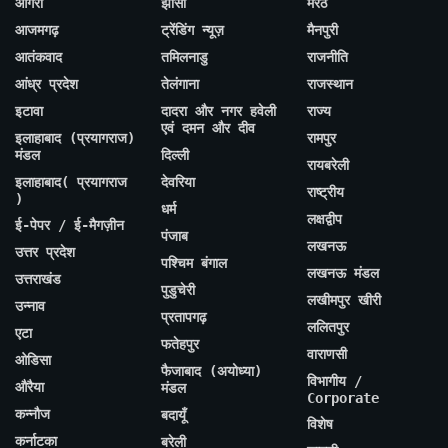
आगरा
झांसी
मेरठ
आजमगढ़
ट्रेंडिंग न्यूज़
मैनपुरी
आतंकवाद
तमिलनाडु
राजनीति
आंध्र प्रदेश
तेलंगाना
राजस्थान
इटावा
दादरा और नगर हवेली
राज्य
एवं दमन और दीव
इलाहाबाद (प्रयागराज)
रामपुर
मंडल
दिल्ली
रायबरेली
इलाहाबाद( प्रयागराज
देवरिया
राष्ट्रीय
)
धर्म
लक्षद्वीप
ई-पेपर / ई-मैगज़ीन
पंजाब
लखनऊ
उत्तर प्रदेश
पश्चिम बंगाल
लखनऊ मंडल
उत्तराखंड
पुडुचेरी
लखीमपुर खीरी
उन्नाव
प्रतापगढ़
ललितपुर
एटा
फतेहपुर
वाराणसी
ओडिसा
फैजाबाद (अयोध्या)
विभागीय /
औरैया
मंडल
Corporate
कन्नौज
बदायूँ
विशेष
कर्नाटका
बरेली