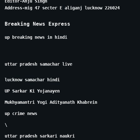
Editor-Anju Singh
Address-mig 47 secter E aliganj lucknow 226024
Breaking News Express
up breaking news in hindi
uttar pradesh samachar live
lucknow samachar hindi
UP Sarkar Ki Yojanayen
Mukhyamantri Yogi Adityanath Khabrein
up crime news
\
uttar pradesh sarkari naukri