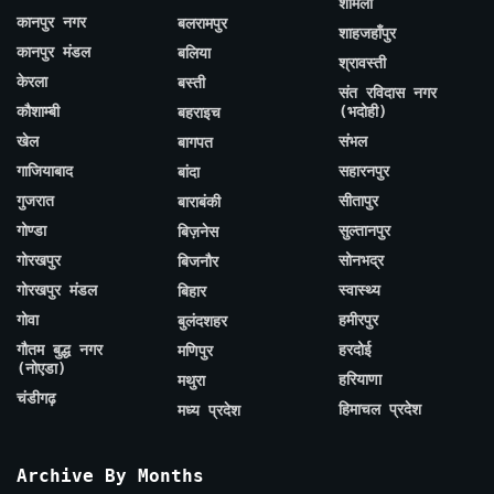
शामली
कानपुर नगर
बलरामपुर
शाहजहाँपुर
कानपुर मंडल
बलिया
श्रावस्ती
केरला
बस्ती
संत रविदास नगर
कौशाम्बी
(भदोही)
बहराइच
खेल
संभल
बागपत
गाजियाबाद
सहारनपुर
बांदा
गुजरात
सीतापुर
बाराबंकी
गोण्डा
सुल्तानपुर
बिज़नेस
गोरखपुर
सोनभद्र
बिजनौर
गोरखपुर मंडल
स्वास्थ्य
बिहार
गोवा
हमीरपुर
बुलंदशहर
गौतम बुद्ध नगर
हरदोई
मणिपुर
(नोएडा)
हरियाणा
मथुरा
चंडीगढ़
हिमाचल प्रदेश
मध्य प्रदेश
Archive By Months