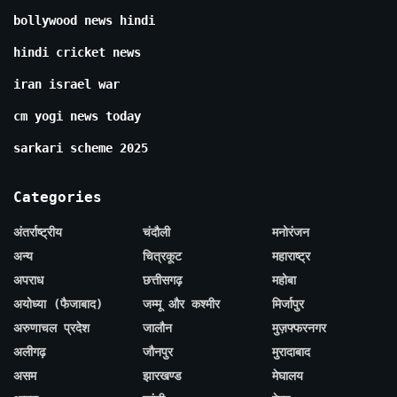
bollywood news hindi
hindi cricket news
iran israel war
cm yogi news today
sarkari scheme 2025
Categories
अंतर्राष्ट्रीय
चंदौली
मनोरंजन
अन्य
चित्रकूट
महाराष्ट्र
अपराध
छत्तीसगढ़
महोबा
अयोध्या (फैजाबाद)
जम्मू और कश्मीर
मिर्जापुर
अरुणाचल प्रदेश
जालौन
मुज़फ्फरनगर
अलीगढ़
जौनपुर
मुरादाबाद
असम
झारखण्ड
मेघालय