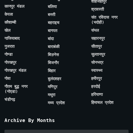
शाहजहाँपुर
कानपुर मंडल
बलिया
श्रावस्ती
केरला
बस्ती
संत रविदास नगर
कौशाम्बी
(भदोही)
बहराइच
खेल
संभल
बागपत
गाजियाबाद
सहारनपुर
बांदा
गुजरात
सीतापुर
बाराबंकी
गोण्डा
सुल्तानपुर
बिज़नेस
गोरखपुर
सोनभद्र
बिजनौर
गोरखपुर मंडल
स्वास्थ्य
बिहार
गोवा
हमीरपुर
बुलंदशहर
गौतम बुद्ध नगर
हरदोई
मणिपुर
(नोएडा)
हरियाणा
मथुरा
चंडीगढ़
हिमाचल प्रदेश
मध्य प्रदेश
Archive By Months
Archive