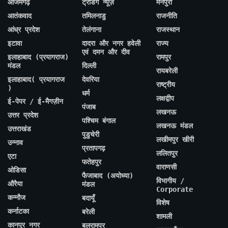
आजमगढ़
ट्रेंडिंग न्यूज़
मैनपुरी
आतंकवाद
तमिलनाडु
राजनीति
आंध्र प्रदेश
तेलंगाना
राजस्थान
इटावा
दादरा और नगर हवेली
राज्य
एवं दमन और दीव
इलाहाबाद (प्रयागराज)
रामपुर
मंडल
दिल्ली
रायबरेली
इलाहाबाद( प्रयागराज
देवरिया
राष्ट्रीय
)
धर्म
लक्षद्वीप
ई-पेपर / ई-मैगज़ीन
पंजाब
लखनऊ
उत्तर प्रदेश
पश्चिम बंगाल
लखनऊ मंडल
उत्तराखंड
पुडुचेरी
लखीमपुर खीरी
उन्नाव
प्रतापगढ़
ललितपुर
एटा
फतेहपुर
वाराणसी
ओडिसा
फैजाबाद (अयोध्या)
विभागीय /
औरैया
मंडल
Corporate
कन्नौज
बदायूँ
विशेष
कर्नाटका
बरेली
शामली
कानपुर नगर
बलरामपुर