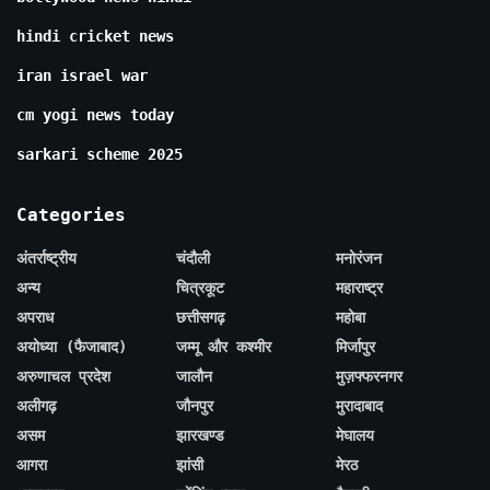
hindi cricket news
iran israel war
cm yogi news today
sarkari scheme 2025
Categories
अंतर्राष्ट्रीय
चंदौली
मनोरंजन
अन्य
चित्रकूट
महाराष्ट्र
अपराध
छत्तीसगढ़
महोबा
अयोध्या (फैजाबाद)
जम्मू और कश्मीर
मिर्जापुर
अरुणाचल प्रदेश
जालौन
मुज़फ्फरनगर
अलीगढ़
जौनपुर
मुरादाबाद
असम
झारखण्ड
मेघालय
आगरा
झांसी
मेरठ