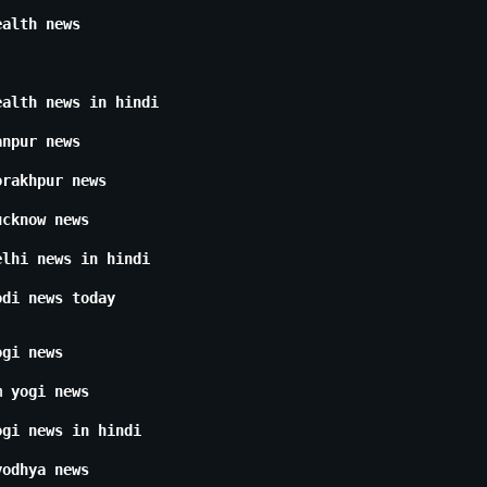
ealth news
ealth news in hindi
anpur news
orakhpur news
ucknow news
elhi news in hindi
odi news today
ogi news
m yogi news
ogi news in hindi
yodhya news