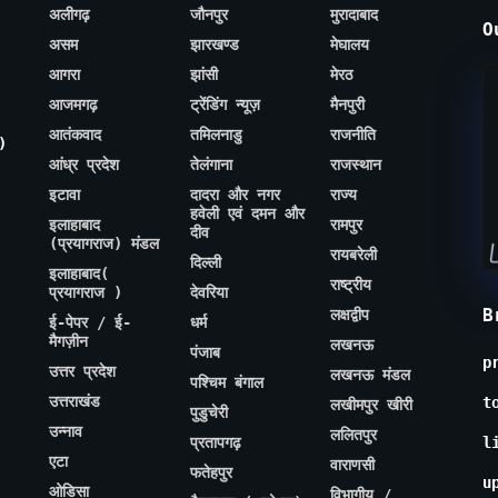
अलीगढ़
जौनपुर
मुरादाबाद
O
असम
झारखण्ड
मेघालय
आगरा
झांसी
मेरठ
आजमगढ़
ट्रेंडिंग न्यूज़
मैनपुरी
आतंकवाद
तमिलनाडु
राजनीति
)
आंध्र प्रदेश
तेलंगाना
राजस्थान
इटावा
दादरा और नगर
राज्य
हवेली एवं दमन और
इलाहाबाद
रामपुर
दीव
(प्रयागराज) मंडल
रायबरेली
दिल्ली
इलाहाबाद(
राष्ट्रीय
प्रयागराज )
देवरिया
B
लक्षद्वीप
ई-पेपर / ई-
धर्म
मैगज़ीन
लखनऊ
पंजाब
p
उत्तर प्रदेश
लखनऊ मंडल
पश्चिम बंगाल
उत्तराखंड
t
लखीमपुर खीरी
पुडुचेरी
उन्नाव
ललितपुर
प्रतापगढ़
l
एटा
वाराणसी
फतेहपुर
u
ओडिसा
विभागीय /