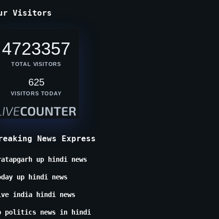
ur Visitors
4723357
TOTAL VISITORS
625
VISITORS TODAY
reaking News Express
ratapgarh up hindi news
oday up hindi news
ive india hindi news
p politics news in hindi