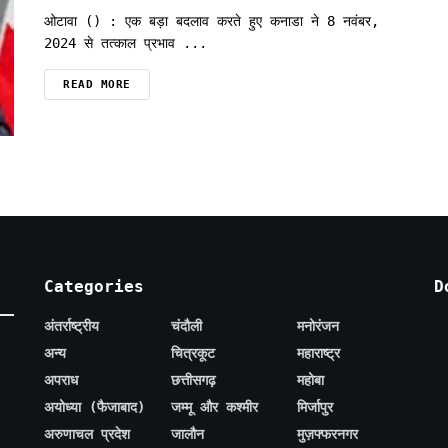
ओटावा () : एक बड़ा बदलाव करते हुए कनाडा ने 8 नवंबर,
2024 से तत्काल प्रभाव ...
READ MORE
Categories
D
अंतर्राष्ट्रीय
चंदौली
मनोरंजन
अन्य
चित्रकूट
महाराष्ट्र
अपराध
छत्तीसगढ़
महोबा
अयोध्या (फैजाबाद)
जम्मू और कश्मीर
मिर्जापुर
अरुणाचल प्रदेश
जालौन
मुज़फ्फरनगर