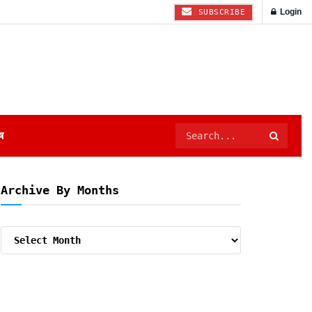
Login
SUBSCRIBE
ष
Archive By Months
Archive
By
Months