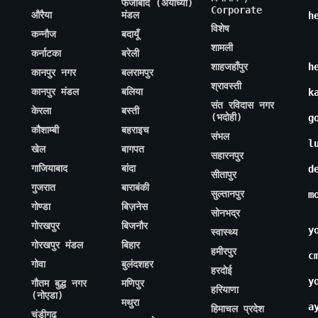
फैजाबाद (अयोध्या)
Corporate
औरैया
मंडल
h
विशेष
कन्नौज
बदायूँ
शामली
कर्नाटका
बरेली
शाहजहाँपुर
h
कानपुर नगर
बलरामपुर
श्रावस्ती
कानपुर मंडल
बलिया
k
संत रविदास नगर
केरला
बस्ती
(भदोही)
g
कौशाम्बी
बहराइच
संभल
l
खेल
बागपत
सहारनपुर
गाजियाबाद
बांदा
d
सीतापुर
गुजरात
बाराबंकी
सुल्तानपुर
m
गोण्डा
बिज़नेस
सोनभद्र
गोरखपुर
बिजनौर
y
स्वास्थ्य
गोरखपुर मंडल
बिहार
हमीरपुर
c
गोवा
बुलंदशहर
हरदोई
y
गौतम बुद्ध नगर
मणिपुर
हरियाणा
(नोएडा)
मथुरा
a
हिमाचल प्रदेश
चंडीगढ़