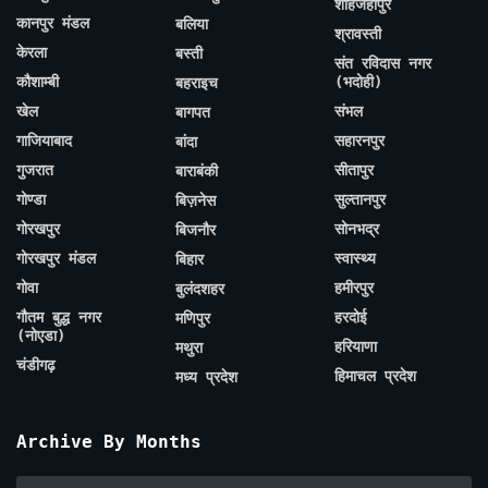
शाहजहाँपुर
कानपुर मंडल
बलिया
श्रावस्ती
केरला
बस्ती
संत रविदास नगर
कौशाम्बी
(भदोही)
बहराइच
खेल
संभल
बागपत
गाजियाबाद
सहारनपुर
बांदा
गुजरात
सीतापुर
बाराबंकी
गोण्डा
सुल्तानपुर
बिज़नेस
गोरखपुर
सोनभद्र
बिजनौर
गोरखपुर मंडल
स्वास्थ्य
बिहार
गोवा
हमीरपुर
बुलंदशहर
गौतम बुद्ध नगर
हरदोई
मणिपुर
(नोएडा)
हरियाणा
मथुरा
चंडीगढ़
हिमाचल प्रदेश
मध्य प्रदेश
Archive By Months
Archive