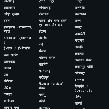
आजमगढ़
ट्रेंडिंग न्यूज़
मैनपुरी
आतंकवाद
तमिलनाडु
राजनीति
आंध्र प्रदेश
तेलंगाना
राजस्थान
इटावा
दादरा और नगर हवेली
राज्य
एवं दमन और दीव
इलाहाबाद (प्रयागराज)
रामपुर
मंडल
दिल्ली
रायबरेली
इलाहाबाद( प्रयागराज
देवरिया
राष्ट्रीय
)
धर्म
लक्षद्वीप
ई-पेपर / ई-मैगज़ीन
पंजाब
लखनऊ
उत्तर प्रदेश
पश्चिम बंगाल
लखनऊ मंडल
उत्तराखंड
पुडुचेरी
लखीमपुर खीरी
उन्नाव
प्रतापगढ़
ललितपुर
एटा
फतेहपुर
वाराणसी
ओडिसा
फैजाबाद (अयोध्या)
विभागीय /
औरैया
मंडल
Corporate
कन्नौज
बदायूँ
विशेष
कर्नाटका
बरेली
शामली
कानपुर नगर
बलरामपुर