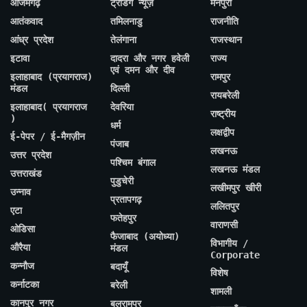
आजमगढ़
ट्रेंडिंग न्यूज़
मैनपुरी
आतंकवाद
तमिलनाडु
राजनीति
आंध्र प्रदेश
तेलंगाना
राजस्थान
इटावा
दादरा और नगर हवेली
राज्य
एवं दमन और दीव
इलाहाबाद (प्रयागराज)
रामपुर
मंडल
दिल्ली
रायबरेली
इलाहाबाद( प्रयागराज
देवरिया
राष्ट्रीय
)
धर्म
लक्षद्वीप
ई-पेपर / ई-मैगज़ीन
पंजाब
लखनऊ
उत्तर प्रदेश
पश्चिम बंगाल
लखनऊ मंडल
उत्तराखंड
पुडुचेरी
लखीमपुर खीरी
उन्नाव
प्रतापगढ़
ललितपुर
एटा
फतेहपुर
वाराणसी
ओडिसा
फैजाबाद (अयोध्या)
विभागीय /
औरैया
मंडल
Corporate
कन्नौज
बदायूँ
विशेष
कर्नाटका
बरेली
शामली
कानपुर नगर
बलरामपुर