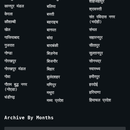
शाहजहाँपुर
कानपुर मंडल
बलिया
श्रावस्ती
केरला
बस्ती
संत रविदास नगर
कौशाम्बी
(भदोही)
बहराइच
खेल
संभल
बागपत
गाजियाबाद
सहारनपुर
बांदा
गुजरात
सीतापुर
बाराबंकी
गोण्डा
सुल्तानपुर
बिज़नेस
गोरखपुर
सोनभद्र
बिजनौर
गोरखपुर मंडल
स्वास्थ्य
बिहार
गोवा
हमीरपुर
बुलंदशहर
गौतम बुद्ध नगर
हरदोई
मणिपुर
(नोएडा)
हरियाणा
मथुरा
चंडीगढ़
हिमाचल प्रदेश
मध्य प्रदेश
Archive By Months
Archive