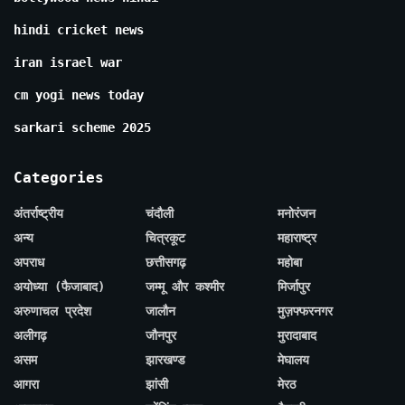
hindi cricket news
iran israel war
cm yogi news today
sarkari scheme 2025
Categories
अंतर्राष्ट्रीय
चंदौली
मनोरंजन
अन्य
चित्रकूट
महाराष्ट्र
अपराध
छत्तीसगढ़
महोबा
अयोध्या (फैजाबाद)
जम्मू और कश्मीर
मिर्जापुर
अरुणाचल प्रदेश
जालौन
मुज़फ्फरनगर
अलीगढ़
जौनपुर
मुरादाबाद
असम
झारखण्ड
मेघालय
आगरा
झांसी
मेरठ