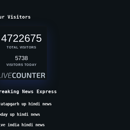
ur Visitors
4722675
TOTAL VISITORS
5738
VISITORS TODAY
reaking News Express
ratapgarh up hindi news
oday up hindi news
ive india hindi news