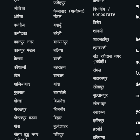
वाराणसी
फतेहपुर
u
ओडिसा
विभागीय /
फैजाबाद (अयोध्या)
Corporate
औरैया
मंडल
h
विशेष
कन्नौज
बदायूँ
शामली
कर्नाटका
बरेली
शाहजहाँपुर
h
कानपुर नगर
बलरामपुर
श्रावस्ती
कानपुर मंडल
बलिया
k
संत रविदास नगर
केरला
बस्ती
(भदोही)
g
कौशाम्बी
बहराइच
संभल
l
खेल
बागपत
सहारनपुर
गाजियाबाद
बांदा
d
सीतापुर
गुजरात
बाराबंकी
सुल्तानपुर
m
गोण्डा
बिज़नेस
सोनभद्र
गोरखपुर
बिजनौर
y
स्वास्थ्य
गोरखपुर मंडल
बिहार
हमीरपुर
c
गोवा
बुलंदशहर
हरदोई
y
गौतम बुद्ध नगर
मणिपुर
हरियाणा