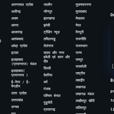
अरुणाचल प्रदेश
जालौन
मुज़फ्फरनगर
अलीगढ़
जौनपुर
मुरादाबाद
O
असम
झारखण्ड
मेघालय
आगरा
झांसी
मेरठ
आजमगढ़
ट्रेंडिंग न्यूज़
मैनपुरी
आतंकवाद
तमिलनाडु
राजनीति
)
आंध्र प्रदेश
तेलंगाना
राजस्थान
इटावा
दादरा और नगर
राज्य
हवेली एवं दमन और
इलाहाबाद
रामपुर
दीव
(प्रयागराज) मंडल
रायबरेली
दिल्ली
इलाहाबाद(
राष्ट्रीय
प्रयागराज )
देवरिया
B
लक्षद्वीप
ई-पेपर / ई-
धर्म
मैगज़ीन
लखनऊ
पंजाब
p
उत्तर प्रदेश
लखनऊ मंडल
पश्चिम बंगाल
उत्तराखंड
t
लखीमपुर खीरी
पुडुचेरी
उन्नाव
ललितपुर
प्रतापगढ़
l
एटा