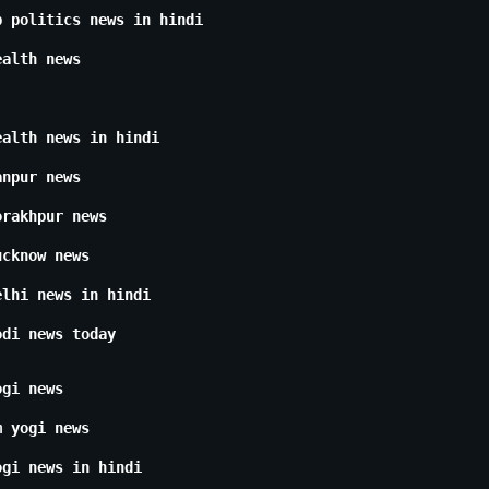
p politics news in hindi
ealth news
ealth news in hindi
anpur news
orakhpur news
ucknow news
elhi news in hindi
odi news today
ogi news
m yogi news
ogi news in hindi