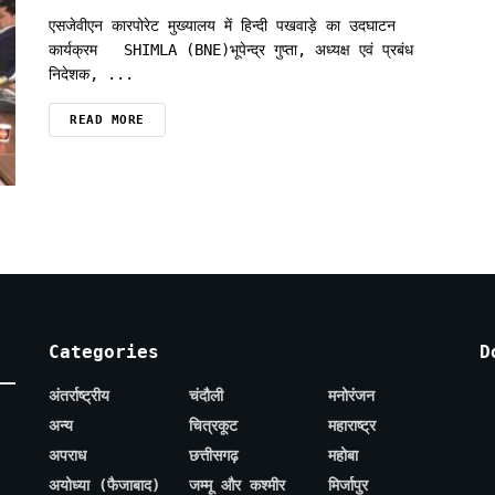
एसजेवीएन कारपोरेट मुख्यालय में हिन्दी पखवाड़े का उदघाटन
कार्यक्रम SHIMLA (BNE)भूपेन्द्र गुप्ता, अध्यक्ष एवं प्रबंध
निदेशक, ...
READ MORE
Categories
D
अंतर्राष्ट्रीय
चंदौली
मनोरंजन
अन्य
चित्रकूट
महाराष्ट्र
अपराध
छत्तीसगढ़
महोबा
अयोध्या (फैजाबाद)
जम्मू और कश्मीर
मिर्जापुर