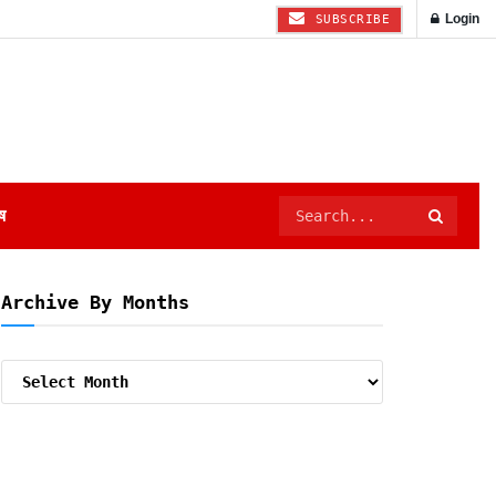
Login
SUBSCRIBE
ष
Archive By Months
Archive
By
Months