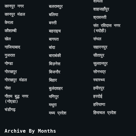
शामली
कानपुर नगर
बलरामपुर
शाहजहाँपुर
कानपुर मंडल
बलिया
श्रावस्ती
केरला
बस्ती
संत रविदास नगर
कौशाम्बी
(भदोही)
बहराइच
खेल
संभल
बागपत
गाजियाबाद
सहारनपुर
बांदा
गुजरात
सीतापुर
बाराबंकी
गोण्डा
सुल्तानपुर
बिज़नेस
गोरखपुर
सोनभद्र
बिजनौर
गोरखपुर मंडल
स्वास्थ्य
बिहार
गोवा
हमीरपुर
बुलंदशहर
गौतम बुद्ध नगर
हरदोई
मणिपुर
(नोएडा)
हरियाणा
मथुरा
चंडीगढ़
हिमाचल प्रदेश
मध्य प्रदेश
Archive By Months