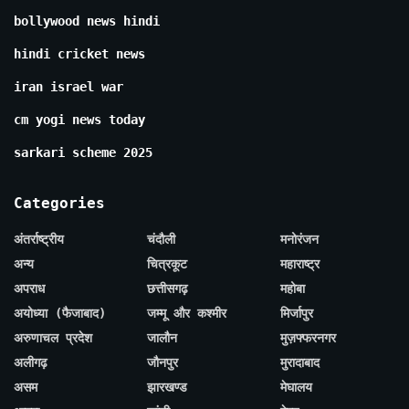
bollywood news hindi
hindi cricket news
iran israel war
cm yogi news today
sarkari scheme 2025
Categories
अंतर्राष्ट्रीय
चंदौली
मनोरंजन
अन्य
चित्रकूट
महाराष्ट्र
अपराध
छत्तीसगढ़
महोबा
अयोध्या (फैजाबाद)
जम्मू और कश्मीर
मिर्जापुर
अरुणाचल प्रदेश
जालौन
मुज़फ्फरनगर
अलीगढ़
जौनपुर
मुरादाबाद
असम
झारखण्ड
मेघालय