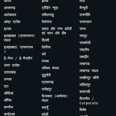
आगरा
झांसी
मेरठ
आजमगढ़
ट्रेंडिंग न्यूज़
मैनपुरी
आतंकवाद
तमिलनाडु
राजनीति
आंध्र प्रदेश
तेलंगाना
राजस्थान
इटावा
दादरा और नगर हवेली
राज्य
एवं दमन और दीव
इलाहाबाद (प्रयागराज)
रामपुर
मंडल
दिल्ली
रायबरेली
इलाहाबाद( प्रयागराज
देवरिया
राष्ट्रीय
)
धर्म
लक्षद्वीप
ई-पेपर / ई-मैगज़ीन
पंजाब
लखनऊ
उत्तर प्रदेश
पश्चिम बंगाल
लखनऊ मंडल
उत्तराखंड
पुडुचेरी
लखीमपुर खीरी
उन्नाव
प्रतापगढ़
ललितपुर
एटा
फतेहपुर
वाराणसी
ओडिसा
फैजाबाद (अयोध्या)
विभागीय /
औरैया
मंडल
Corporate
कन्नौज
बदायूँ
विशेष
कर्नाटका
बरेली