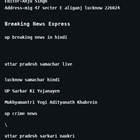
Editor-Anju Singh
Address-mig 47 secter E aliganj lucknow 226024
Breaking News Express
up breaking news in hindi
uttar pradesh samachar live
lucknow samachar hindi
UP Sarkar Ki Yojanayen
Mukhyamantri Yogi Adityanath Khabrein
up crime news
\
uttar pradesh sarkari naukri