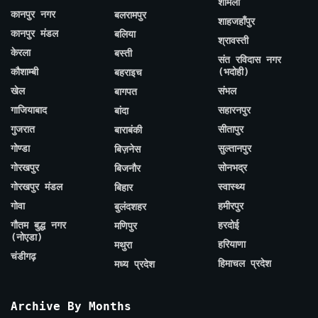
शामली
कानपुर नगर
बलरामपुर
शाहजहाँपुर
कानपुर मंडल
बलिया
श्रावस्ती
केरला
बस्ती
संत रविदास नगर
कौशाम्बी
(भदोही)
बहराइच
खेल
संभल
बागपत
गाजियाबाद
सहारनपुर
बांदा
गुजरात
सीतापुर
बाराबंकी
गोण्डा
सुल्तानपुर
बिज़नेस
गोरखपुर
सोनभद्र
बिजनौर
गोरखपुर मंडल
स्वास्थ्य
बिहार
गोवा
हमीरपुर
बुलंदशहर
गौतम बुद्ध नगर
हरदोई
मणिपुर
(नोएडा)
हरियाणा
मथुरा
चंडीगढ़
हिमाचल प्रदेश
मध्य प्रदेश
Archive By Months