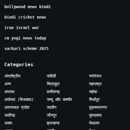
bollywood news hindi
hindi cricket news
iran israel war
cm yogi news today
sarkari scheme 2025
Categories
अंतर्राष्ट्रीय
चंदौली
मनोरंजन
अन्य
चित्रकूट
महाराष्ट्र
अपराध
छत्तीसगढ़
महोबा
अयोध्या (फैजाबाद)
जम्मू और कश्मीर
मिर्जापुर
अरुणाचल प्रदेश
जालौन
मुज़फ्फरनगर
अलीगढ़
जौनपुर
मुरादाबाद
असम
झारखण्ड
मेघालय