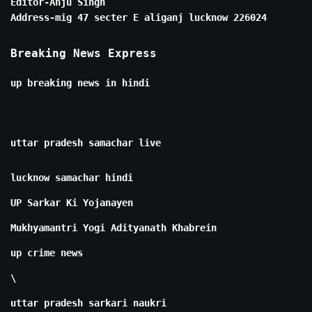
Editor-Anju Singh
Address-mig 47 secter E aliganj lucknow 226024
Breaking News Express
up breaking news in hindi
uttar pradesh samachar live
lucknow samachar hindi
UP Sarkar Ki Yojanayen
Mukhyamantri Yogi Adityanath Khabrein
up crime news
\
uttar pradesh sarkari naukri