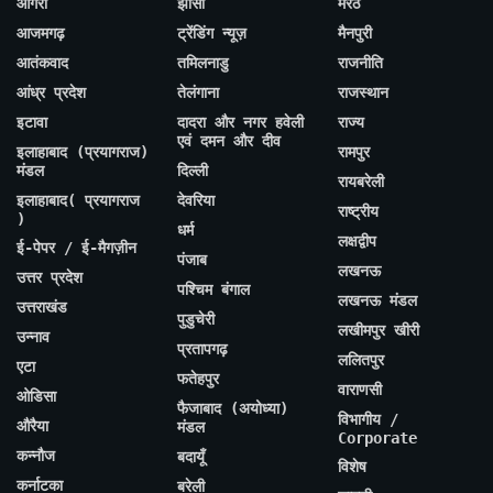
आगरा
झांसी
मेरठ
आजमगढ़
ट्रेंडिंग न्यूज़
मैनपुरी
आतंकवाद
तमिलनाडु
राजनीति
आंध्र प्रदेश
तेलंगाना
राजस्थान
इटावा
दादरा और नगर हवेली
राज्य
एवं दमन और दीव
इलाहाबाद (प्रयागराज)
रामपुर
मंडल
दिल्ली
रायबरेली
इलाहाबाद( प्रयागराज
देवरिया
राष्ट्रीय
)
धर्म
लक्षद्वीप
ई-पेपर / ई-मैगज़ीन
पंजाब
लखनऊ
उत्तर प्रदेश
पश्चिम बंगाल
लखनऊ मंडल
उत्तराखंड
पुडुचेरी
लखीमपुर खीरी
उन्नाव
प्रतापगढ़
ललितपुर
एटा
फतेहपुर
वाराणसी
ओडिसा
फैजाबाद (अयोध्या)
विभागीय /
औरैया
मंडल
Corporate
कन्नौज
बदायूँ
विशेष
कर्नाटका
बरेली