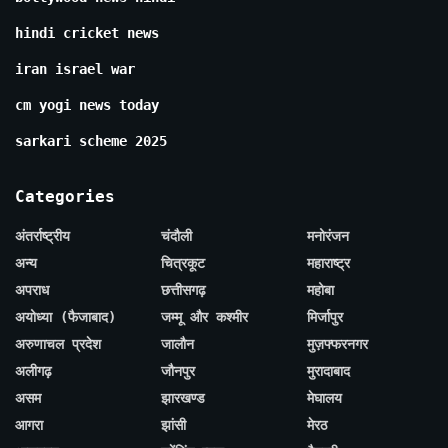
hindi cricket news
iran israel war
cm yogi news today
sarkari scheme 2025
Categories
अंतर्राष्ट्रीय
चंदौली
मनोरंजन
अन्य
चित्रकूट
महाराष्ट्र
अपराध
छत्तीसगढ़
महोबा
अयोध्या (फैजाबाद)
जम्मू और कश्मीर
मिर्जापुर
अरुणाचल प्रदेश
जालौन
मुज़फ्फरनगर
अलीगढ़
जौनपुर
मुरादाबाद
असम
झारखण्ड
मेघालय
आगरा
झांसी
मेरठ