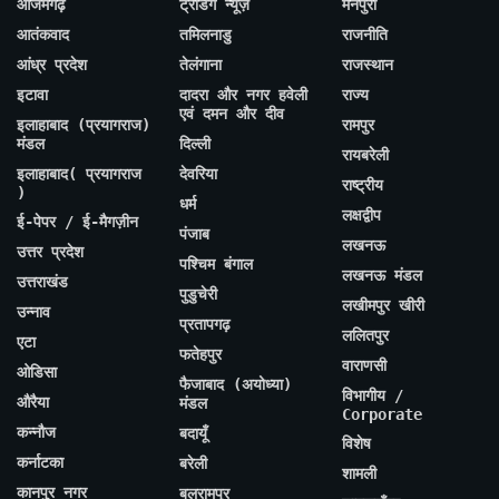
आजमगढ़
ट्रेंडिंग न्यूज़
मैनपुरी
आतंकवाद
तमिलनाडु
राजनीति
आंध्र प्रदेश
तेलंगाना
राजस्थान
इटावा
दादरा और नगर हवेली
राज्य
एवं दमन और दीव
इलाहाबाद (प्रयागराज)
रामपुर
मंडल
दिल्ली
रायबरेली
इलाहाबाद( प्रयागराज
देवरिया
राष्ट्रीय
)
धर्म
लक्षद्वीप
ई-पेपर / ई-मैगज़ीन
पंजाब
लखनऊ
उत्तर प्रदेश
पश्चिम बंगाल
लखनऊ मंडल
उत्तराखंड
पुडुचेरी
लखीमपुर खीरी
उन्नाव
प्रतापगढ़
ललितपुर
एटा
फतेहपुर
वाराणसी
ओडिसा
फैजाबाद (अयोध्या)
विभागीय /
औरैया
मंडल
Corporate
कन्नौज
बदायूँ
विशेष
कर्नाटका
बरेली
शामली
कानपुर नगर
बलरामपुर