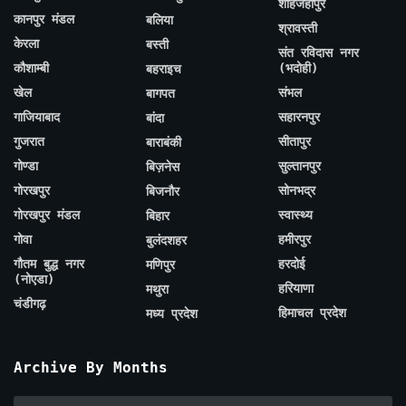
शाहजहाँपुर
कानपुर मंडल
बलिया
श्रावस्ती
केरला
बस्ती
संत रविदास नगर
कौशाम्बी
(भदोही)
बहराइच
खेल
संभल
बागपत
गाजियाबाद
सहारनपुर
बांदा
गुजरात
सीतापुर
बाराबंकी
गोण्डा
सुल्तानपुर
बिज़नेस
गोरखपुर
सोनभद्र
बिजनौर
गोरखपुर मंडल
स्वास्थ्य
बिहार
गोवा
हमीरपुर
बुलंदशहर
गौतम बुद्ध नगर
हरदोई
मणिपुर
(नोएडा)
हरियाणा
मथुरा
चंडीगढ़
हिमाचल प्रदेश
मध्य प्रदेश
Archive By Months
Archive