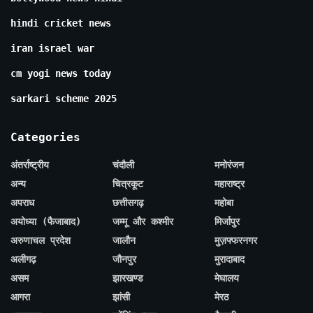
hindi cricket news
iran israel war
cm yogi news today
sarkari scheme 2025
Categories
अंतर्राष्ट्रीय
चंदौली
मनोरंजन
अन्य
चित्रकूट
महाराष्ट्र
अपराध
छत्तीसगढ़
महोबा
अयोध्या (फैजाबाद)
जम्मू और कश्मीर
मिर्जापुर
अरुणाचल प्रदेश
जालौन
मुज़फ्फरनगर
अलीगढ़
जौनपुर
मुरादाबाद
असम
झारखण्ड
मेघालय
आगरा
झांसी
मेरठ