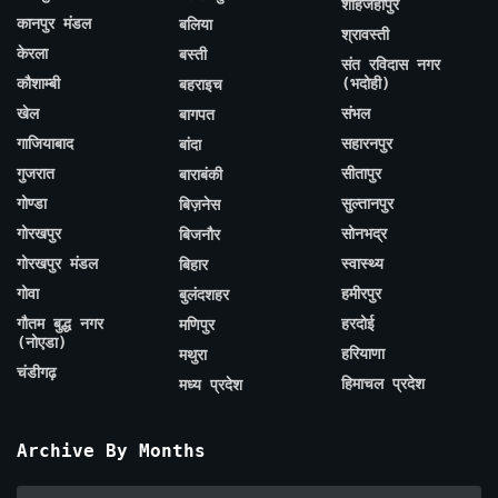
शाहजहाँपुर
कानपुर मंडल
बलिया
श्रावस्ती
केरला
बस्ती
संत रविदास नगर
कौशाम्बी
(भदोही)
बहराइच
खेल
संभल
बागपत
गाजियाबाद
सहारनपुर
बांदा
गुजरात
सीतापुर
बाराबंकी
गोण्डा
सुल्तानपुर
बिज़नेस
गोरखपुर
सोनभद्र
बिजनौर
गोरखपुर मंडल
स्वास्थ्य
बिहार
गोवा
हमीरपुर
बुलंदशहर
गौतम बुद्ध नगर
हरदोई
मणिपुर
(नोएडा)
हरियाणा
मथुरा
चंडीगढ़
हिमाचल प्रदेश
मध्य प्रदेश
Archive By Months
Archive