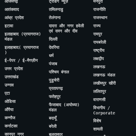
आजमगढ़
ट्रेंडिंग न्यूज़
मैनपुरी
आतंकवाद
तमिलनाडु
राजनीति
आंध्र प्रदेश
तेलंगाना
राजस्थान
इटावा
दादरा और नगर हवेली
राज्य
एवं दमन और दीव
इलाहाबाद (प्रयागराज)
रामपुर
मंडल
दिल्ली
रायबरेली
इलाहाबाद( प्रयागराज
देवरिया
राष्ट्रीय
)
धर्म
लक्षद्वीप
ई-पेपर / ई-मैगज़ीन
पंजाब
लखनऊ
उत्तर प्रदेश
पश्चिम बंगाल
लखनऊ मंडल
उत्तराखंड
पुडुचेरी
लखीमपुर खीरी
उन्नाव
प्रतापगढ़
ललितपुर
एटा
फतेहपुर
वाराणसी
ओडिसा
फैजाबाद (अयोध्या)
विभागीय /
औरैया
मंडल
Corporate
कन्नौज
बदायूँ
विशेष
कर्नाटका
बरेली
शामली
कानपुर नगर
बलरामपुर