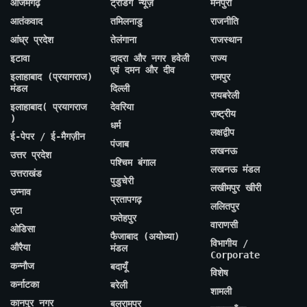
आजमगढ़
ट्रेंडिंग न्यूज़
मैनपुरी
आतंकवाद
तमिलनाडु
राजनीति
आंध्र प्रदेश
तेलंगाना
राजस्थान
इटावा
दादरा और नगर हवेली
राज्य
एवं दमन और दीव
इलाहाबाद (प्रयागराज)
रामपुर
मंडल
दिल्ली
रायबरेली
इलाहाबाद( प्रयागराज
देवरिया
राष्ट्रीय
)
धर्म
लक्षद्वीप
ई-पेपर / ई-मैगज़ीन
पंजाब
लखनऊ
उत्तर प्रदेश
पश्चिम बंगाल
लखनऊ मंडल
उत्तराखंड
पुडुचेरी
लखीमपुर खीरी
उन्नाव
प्रतापगढ़
ललितपुर
एटा
फतेहपुर
वाराणसी
ओडिसा
फैजाबाद (अयोध्या)
विभागीय /
औरैया
मंडल
Corporate
कन्नौज
बदायूँ
विशेष
कर्नाटका
बरेली
शामली
कानपुर नगर
बलरामपुर