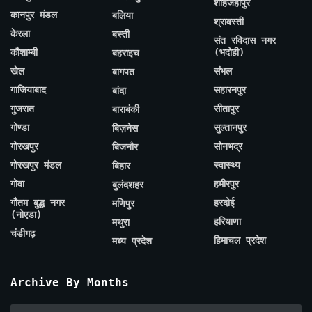
शाहजहाँपुर
कानपुर मंडल
बलिया
श्रावस्ती
केरला
बस्ती
संत रविदास नगर
कौशाम्बी
(भदोही)
बहराइच
खेल
संभल
बागपत
गाजियाबाद
सहारनपुर
बांदा
गुजरात
सीतापुर
बाराबंकी
गोण्डा
सुल्तानपुर
बिज़नेस
गोरखपुर
सोनभद्र
बिजनौर
गोरखपुर मंडल
स्वास्थ्य
बिहार
गोवा
हमीरपुर
बुलंदशहर
गौतम बुद्ध नगर
हरदोई
मणिपुर
(नोएडा)
हरियाणा
मथुरा
चंडीगढ़
हिमाचल प्रदेश
मध्य प्रदेश
Archive By Months
Archive