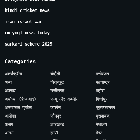
hindi cricket news
iran israel war
cm yogi news today
sarkari scheme 2025
Categories
अंतर्राष्ट्रीय
चंदौली
मनोरंजन
अन्य
चित्रकूट
महाराष्ट्र
अपराध
छत्तीसगढ़
महोबा
अयोध्या (फैजाबाद)
जम्मू और कश्मीर
मिर्जापुर
अरुणाचल प्रदेश
जालौन
मुज़फ्फरनगर
अलीगढ़
जौनपुर
मुरादाबाद
असम
झारखण्ड
मेघालय
आगरा
झांसी
मेरठ