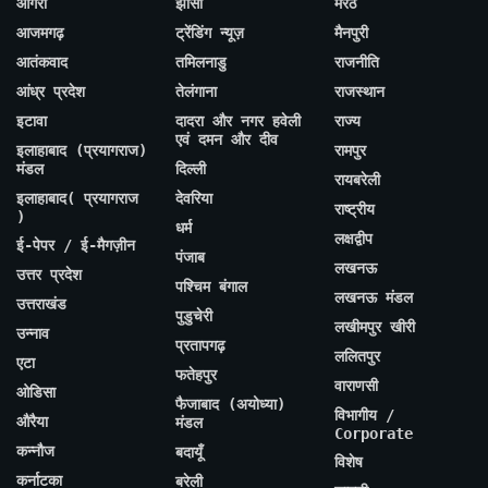
आगरा
झांसी
मेरठ
आजमगढ़
ट्रेंडिंग न्यूज़
मैनपुरी
आतंकवाद
तमिलनाडु
राजनीति
आंध्र प्रदेश
तेलंगाना
राजस्थान
इटावा
दादरा और नगर हवेली
राज्य
एवं दमन और दीव
इलाहाबाद (प्रयागराज)
रामपुर
मंडल
दिल्ली
रायबरेली
इलाहाबाद( प्रयागराज
देवरिया
राष्ट्रीय
)
धर्म
लक्षद्वीप
ई-पेपर / ई-मैगज़ीन
पंजाब
लखनऊ
उत्तर प्रदेश
पश्चिम बंगाल
लखनऊ मंडल
उत्तराखंड
पुडुचेरी
लखीमपुर खीरी
उन्नाव
प्रतापगढ़
ललितपुर
एटा
फतेहपुर
वाराणसी
ओडिसा
फैजाबाद (अयोध्या)
विभागीय /
औरैया
मंडल
Corporate
कन्नौज
बदायूँ
विशेष
कर्नाटका
बरेली