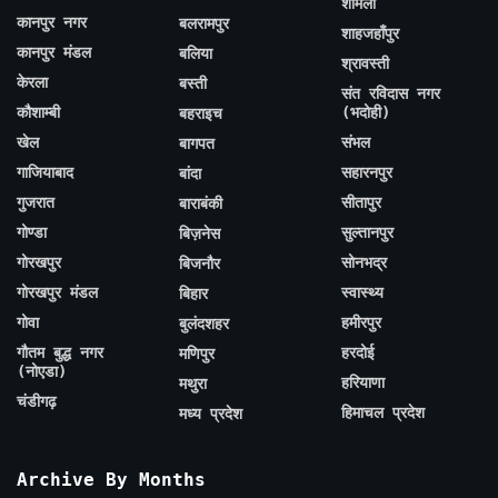
शामली
कानपुर नगर
बलरामपुर
शाहजहाँपुर
कानपुर मंडल
बलिया
श्रावस्ती
केरला
बस्ती
संत रविदास नगर
कौशाम्बी
(भदोही)
बहराइच
खेल
संभल
बागपत
गाजियाबाद
सहारनपुर
बांदा
गुजरात
सीतापुर
बाराबंकी
गोण्डा
सुल्तानपुर
बिज़नेस
गोरखपुर
सोनभद्र
बिजनौर
गोरखपुर मंडल
स्वास्थ्य
बिहार
गोवा
हमीरपुर
बुलंदशहर
गौतम बुद्ध नगर
हरदोई
मणिपुर
(नोएडा)
हरियाणा
मथुरा
चंडीगढ़
हिमाचल प्रदेश
मध्य प्रदेश
Archive By Months