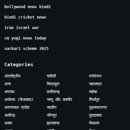
bollywood news hindi
hindi cricket news
iran israel war
cm yogi news today
sarkari scheme 2025
Categories
अंतर्राष्ट्रीय
चंदौली
मनोरंजन
अन्य
चित्रकूट
महाराष्ट्र
अपराध
छत्तीसगढ़
महोबा
अयोध्या (फैजाबाद)
जम्मू और कश्मीर
मिर्जापुर
अरुणाचल प्रदेश
जालौन
मुज़फ्फरनगर
अलीगढ़
जौनपुर
मुरादाबाद
असम
झारखण्ड
मेघालय