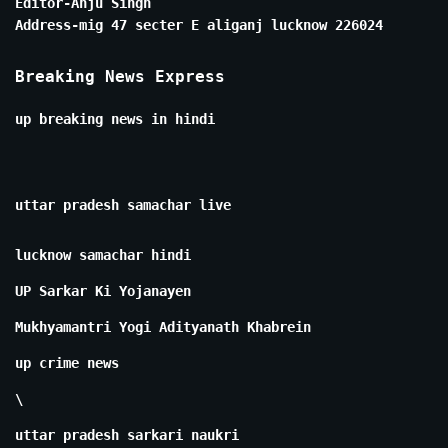
Editor-Anju Singh
Address-mig 47 secter E aliganj lucknow 226024
Breaking News Express
up breaking news in hindi
uttar pradesh samachar live
lucknow samachar hindi
UP Sarkar Ki Yojanayen
Mukhyamantri Yogi Adityanath Khabrein
up crime news
\
uttar pradesh sarkari naukri