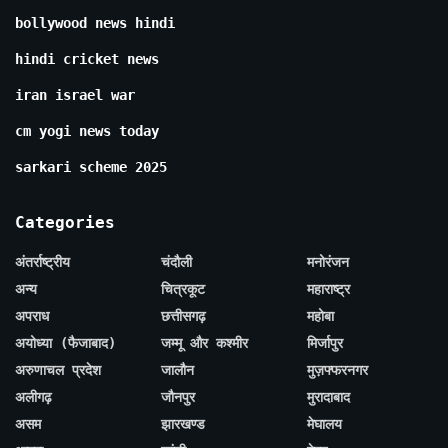
bollywood news hindi
hindi cricket news
iran israel war
cm yogi news today
sarkari scheme 2025
Categories
अंतर्राष्ट्रीय
चंदौली
मनोरंजन
अन्य
चित्रकूट
महाराष्ट्र
अपराध
छत्तीसगढ़
महोबा
अयोध्या (फैजाबाद)
जम्मू और कश्मीर
मिर्जापुर
अरुणाचल प्रदेश
जालौन
मुज़फ्फरनगर
अलीगढ़
जौनपुर
मुरादाबाद
असम
झारखण्ड
मेघालय