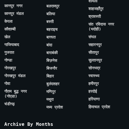
शामली
कानपुर नगर
बलरामपुर
शाहजहाँपुर
कानपुर मंडल
बलिया
श्रावस्ती
केरला
बस्ती
संत रविदास नगर
कौशाम्बी
(भदोही)
बहराइच
खेल
संभल
बागपत
गाजियाबाद
सहारनपुर
बांदा
गुजरात
सीतापुर
बाराबंकी
गोण्डा
सुल्तानपुर
बिज़नेस
गोरखपुर
सोनभद्र
बिजनौर
गोरखपुर मंडल
स्वास्थ्य
बिहार
गोवा
हमीरपुर
बुलंदशहर
गौतम बुद्ध नगर
हरदोई
मणिपुर
(नोएडा)
हरियाणा
मथुरा
चंडीगढ़
हिमाचल प्रदेश
मध्य प्रदेश
Archive By Months