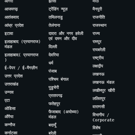
आगरा
झांसी
मेरठ
आजमगढ़
ट्रेंडिंग न्यूज़
मैनपुरी
आतंकवाद
तमिलनाडु
राजनीति
आंध्र प्रदेश
तेलंगाना
राजस्थान
इटावा
दादरा और नगर हवेली
राज्य
एवं दमन और दीव
इलाहाबाद (प्रयागराज)
रामपुर
मंडल
दिल्ली
रायबरेली
इलाहाबाद( प्रयागराज
देवरिया
राष्ट्रीय
)
धर्म
लक्षद्वीप
ई-पेपर / ई-मैगज़ीन
पंजाब
लखनऊ
उत्तर प्रदेश
पश्चिम बंगाल
लखनऊ मंडल
उत्तराखंड
पुडुचेरी
लखीमपुर खीरी
उन्नाव
प्रतापगढ़
ललितपुर
एटा
फतेहपुर
वाराणसी
ओडिसा
फैजाबाद (अयोध्या)
विभागीय /
औरैया
मंडल
Corporate
कन्नौज
बदायूँ
विशेष
कर्नाटका
बरेली