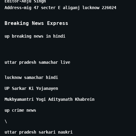
Editor-Anju Singh
Address-mig 47 secter E aliganj lucknow 226024
Breaking News Express
up breaking news in hindi
uttar pradesh samachar live
lucknow samachar hindi
UP Sarkar Ki Yojanayen
Mukhyamantri Yogi Adityanath Khabrein
up crime news
\
uttar pradesh sarkari naukri