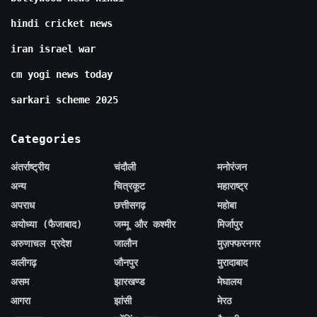
hindi cricket news
iran israel war
cm yogi news today
sarkari scheme 2025
Categories
अंतर्राष्ट्रीय
चंदौली
मनोरंजन
अन्य
चित्रकूट
महाराष्ट्र
अपराध
छत्तीसगढ़
महोबा
अयोध्या (फैजाबाद)
जम्मू और कश्मीर
मिर्जापुर
अरुणाचल प्रदेश
जालौन
मुज़फ्फरनगर
अलीगढ़
जौनपुर
मुरादाबाद
असम
झारखण्ड
मेघालय
आगरा
झांसी
मेरठ