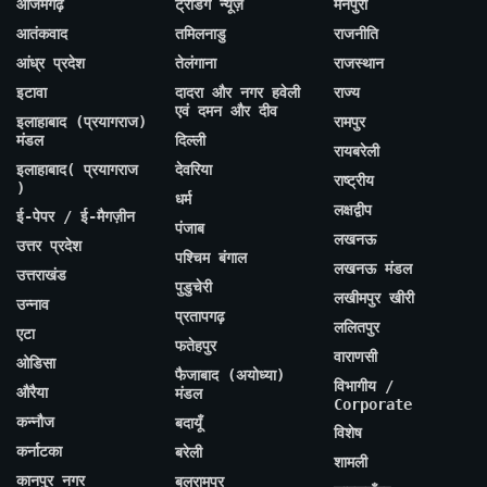
आजमगढ़
ट्रेंडिंग न्यूज़
मैनपुरी
आतंकवाद
तमिलनाडु
राजनीति
आंध्र प्रदेश
तेलंगाना
राजस्थान
इटावा
दादरा और नगर हवेली
राज्य
एवं दमन और दीव
इलाहाबाद (प्रयागराज)
रामपुर
मंडल
दिल्ली
रायबरेली
इलाहाबाद( प्रयागराज
देवरिया
राष्ट्रीय
)
धर्म
लक्षद्वीप
ई-पेपर / ई-मैगज़ीन
पंजाब
लखनऊ
उत्तर प्रदेश
पश्चिम बंगाल
लखनऊ मंडल
उत्तराखंड
पुडुचेरी
लखीमपुर खीरी
उन्नाव
प्रतापगढ़
ललितपुर
एटा
फतेहपुर
वाराणसी
ओडिसा
फैजाबाद (अयोध्या)
विभागीय /
औरैया
मंडल
Corporate
कन्नौज
बदायूँ
विशेष
कर्नाटका
बरेली
शामली
कानपुर नगर
बलरामपुर