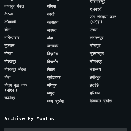
शाहजहाँपुर
कानपुर मंडल
बलिया
श्रावस्ती
केरला
बस्ती
संत रविदास नगर
कौशाम्बी
(भदोही)
बहराइच
खेल
संभल
बागपत
गाजियाबाद
सहारनपुर
बांदा
गुजरात
सीतापुर
बाराबंकी
गोण्डा
सुल्तानपुर
बिज़नेस
गोरखपुर
सोनभद्र
बिजनौर
गोरखपुर मंडल
स्वास्थ्य
बिहार
गोवा
हमीरपुर
बुलंदशहर
गौतम बुद्ध नगर
हरदोई
मणिपुर
(नोएडा)
हरियाणा
मथुरा
चंडीगढ़
हिमाचल प्रदेश
मध्य प्रदेश
Archive By Months
Archive