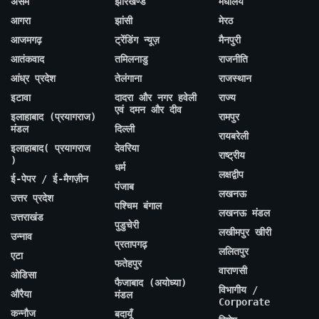
असम
झारखण्ड
मेघालय
आगरा
झांसी
मेरठ
आजमगढ़
ट्रेंडिंग न्यूज़
मैनपुरी
आतंकवाद
तमिलनाडु
राजनीति
आंध्र प्रदेश
तेलंगाना
राजस्थान
इटावा
दादरा और नगर हवेली
राज्य
एवं दमन और दीव
इलाहाबाद (प्रयागराज)
रामपुर
मंडल
दिल्ली
रायबरेली
इलाहाबाद( प्रयागराज
देवरिया
राष्ट्रीय
)
धर्म
लक्षद्वीप
ई-पेपर / ई-मैगज़ीन
पंजाब
लखनऊ
उत्तर प्रदेश
पश्चिम बंगाल
लखनऊ मंडल
उत्तराखंड
पुडुचेरी
लखीमपुर खीरी
उन्नाव
प्रतापगढ़
ललितपुर
एटा
फतेहपुर
वाराणसी
ओडिसा
फैजाबाद (अयोध्या)
विभागीय /
औरैया
मंडल
Corporate
कन्नौज
बदायूँ