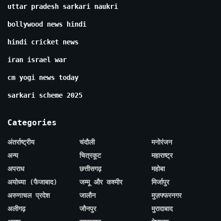
uttar pradesh sarkari naukri
bollywood news hindi
hindi cricket news
iran israel war
cm yogi news today
sarkari scheme 2025
Categories
अंतर्राष्ट्रीय
चंदौली
मनोरंजन
अन्य
चित्रकूट
महाराष्ट्र
अपराध
छत्तीसगढ़
महोबा
अयोध्या (फैजाबाद)
जम्मू और कश्मीर
मिर्जापुर
अरुणाचल प्रदेश
जालौन
मुज़फ्फरनगर
अलीगढ़
जौनपुर
मुरादाबाद