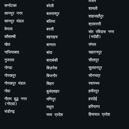
विशेष
कर्नाटका
बरेली
शामली
कानपुर नगर
बलरामपुर
शाहजहाँपुर
कानपुर मंडल
बलिया
श्रावस्ती
केरला
बस्ती
संत रविदास नगर
कौशाम्बी
(भदोही)
बहराइच
खेल
संभल
बागपत
गाजियाबाद
सहारनपुर
बांदा
गुजरात
सीतापुर
बाराबंकी
गोण्डा
सुल्तानपुर
बिज़नेस
गोरखपुर
सोनभद्र
बिजनौर
गोरखपुर मंडल
स्वास्थ्य
बिहार
गोवा
हमीरपुर
बुलंदशहर
गौतम बुद्ध नगर
हरदोई
मणिपुर
(नोएडा)
हरियाणा
मथुरा
चंडीगढ़
हिमाचल प्रदेश
मध्य प्रदेश