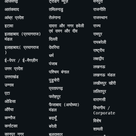
आजमगढ़
ट्रेंडिंग न्यूज़
मैनपुरी
आतंकवाद
तमिलनाडु
राजनीति
आंध्र प्रदेश
तेलंगाना
राजस्थान
इटावा
दादरा और नगर हवेली
राज्य
एवं दमन और दीव
इलाहाबाद (प्रयागराज)
रामपुर
मंडल
दिल्ली
रायबरेली
इलाहाबाद( प्रयागराज
देवरिया
राष्ट्रीय
)
धर्म
लक्षद्वीप
ई-पेपर / ई-मैगज़ीन
पंजाब
लखनऊ
उत्तर प्रदेश
पश्चिम बंगाल
लखनऊ मंडल
उत्तराखंड
पुडुचेरी
लखीमपुर खीरी
उन्नाव
प्रतापगढ़
ललितपुर
एटा
फतेहपुर
वाराणसी
ओडिसा
फैजाबाद (अयोध्या)
विभागीय /
औरैया
मंडल
Corporate
कन्नौज
बदायूँ
विशेष
कर्नाटका
बरेली
शामली
कानपुर नगर
बलरामपुर