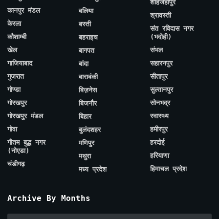
शाहजहाँपुर
कानपुर मंडल
बलिया
श्रावस्ती
केरला
बस्ती
संत रविदास नगर
कौशाम्बी
(भदोही)
बहराइच
खेल
संभल
बागपत
गाजियाबाद
सहारनपुर
बांदा
गुजरात
सीतापुर
बाराबंकी
गोण्डा
सुल्तानपुर
बिज़नेस
गोरखपुर
सोनभद्र
बिजनौर
गोरखपुर मंडल
स्वास्थ्य
बिहार
गोवा
हमीरपुर
बुलंदशहर
गौतम बुद्ध नगर
हरदोई
मणिपुर
(नोएडा)
हरियाणा
मथुरा
चंडीगढ़
हिमाचल प्रदेश
मध्य प्रदेश
Archive By Months
Archive