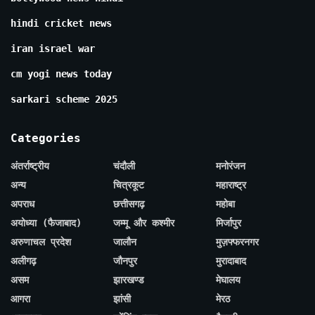
hindi cricket news
iran israel war
cm yogi news today
sarkari scheme 2025
Categories
अंतर्राष्ट्रीय
चंदौली
मनोरंजन
अन्य
चित्रकूट
महाराष्ट्र
अपराध
छत्तीसगढ़
महोबा
अयोध्या (फैजाबाद)
जम्मू और कश्मीर
मिर्जापुर
अरुणाचल प्रदेश
जालौन
मुज़फ्फरनगर
अलीगढ़
जौनपुर
मुरादाबाद
असम
झारखण्ड
मेघालय
आगरा
झांसी
मेरठ