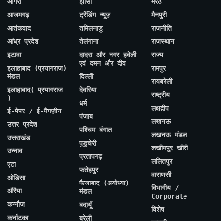
आगरा
झांसी
मेरठ
आजमगढ़
ट्रेंडिंग न्यूज़
मैनपुरी
आतंकवाद
तमिलनाडु
राजनीति
आंध्र प्रदेश
तेलंगाना
राजस्थान
इटावा
दादरा और नगर हवेली
राज्य
एवं दमन और दीव
इलाहाबाद (प्रयागराज)
रामपुर
मंडल
दिल्ली
रायबरेली
इलाहाबाद( प्रयागराज
देवरिया
राष्ट्रीय
)
धर्म
लक्षद्वीप
ई-पेपर / ई-मैगज़ीन
पंजाब
लखनऊ
उत्तर प्रदेश
पश्चिम बंगाल
लखनऊ मंडल
उत्तराखंड
पुडुचेरी
लखीमपुर खीरी
उन्नाव
प्रतापगढ़
ललितपुर
एटा
फतेहपुर
वाराणसी
ओडिसा
फैजाबाद (अयोध्या)
विभागीय /
औरैया
मंडल
Corporate
कन्नौज
बदायूँ
विशेष
कर्नाटका
बरेली