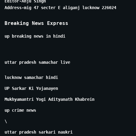
Editor-Anju Singh
Address-mig 47 secter E aliganj lucknow 226024
Breaking News Express
up breaking news in hindi
uttar pradesh samachar live
lucknow samachar hindi
UP Sarkar Ki Yojanayen
Mukhyamantri Yogi Adityanath Khabrein
up crime news
\
uttar pradesh sarkari naukri