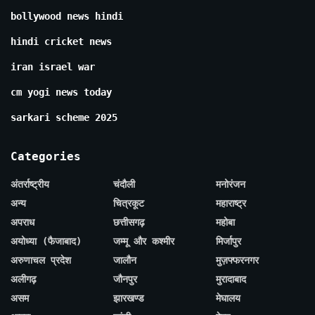
bollywood news hindi
hindi cricket news
iran israel war
cm yogi news today
sarkari scheme 2025
Categories
अंतर्राष्ट्रीय
चंदौली
मनोरंजन
अन्य
चित्रकूट
महाराष्ट्र
अपराध
छत्तीसगढ़
महोबा
अयोध्या (फैजाबाद)
जम्मू और कश्मीर
मिर्जापुर
अरुणाचल प्रदेश
जालौन
मुज़फ्फरनगर
अलीगढ़
जौनपुर
मुरादाबाद
असम
झारखण्ड
मेघालय