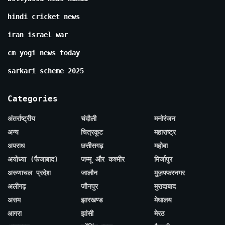
hindi cricket news
iran israel war
cm yogi news today
sarkari scheme 2025
Categories
अंतर्राष्ट्रीय
चंदौली
मनोरंजन
अन्य
चित्रकूट
महाराष्ट्र
अपराध
छत्तीसगढ़
महोबा
अयोध्या (फैजाबाद)
जम्मू और कश्मीर
मिर्जापुर
अरुणाचल प्रदेश
जालौन
मुज़फ्फरनगर
अलीगढ़
जौनपुर
मुरादाबाद
असम
झारखण्ड
मेघालय
आगरा
झांसी
मेरठ