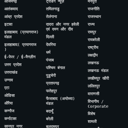
आजमगढ़
ट्रेंडिंग न्यूज़
मैनपुरी
आतंकवाद
तमिलनाडु
राजनीति
आंध्र प्रदेश
तेलंगाना
राजस्थान
इटावा
दादरा और नगर हवेली
राज्य
एवं दमन और दीव
इलाहाबाद (प्रयागराज)
रामपुर
मंडल
दिल्ली
रायबरेली
इलाहाबाद( प्रयागराज
देवरिया
राष्ट्रीय
)
धर्म
लक्षद्वीप
ई-पेपर / ई-मैगज़ीन
पंजाब
लखनऊ
उत्तर प्रदेश
पश्चिम बंगाल
लखनऊ मंडल
उत्तराखंड
पुडुचेरी
लखीमपुर खीरी
उन्नाव
प्रतापगढ़
ललितपुर
एटा
फतेहपुर
वाराणसी
ओडिसा
फैजाबाद (अयोध्या)
विभागीय /
औरैया
मंडल
Corporate
कन्नौज
बदायूँ
विशेष
कर्नाटका
बरेली
शामली
कानपुर नगर
बलरामपुर