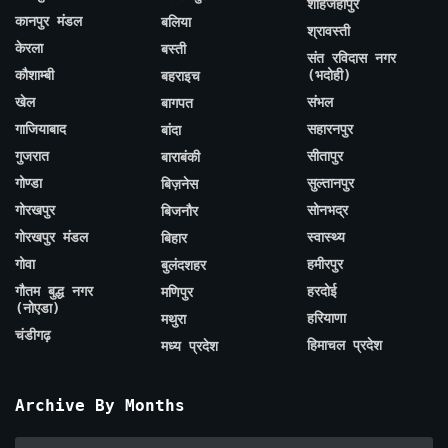
शाहजहाँपुर
कानपुर मंडल
बलिया
श्रावस्ती
केरला
बस्ती
संत रविदास नगर
कौशाम्बी
(भदोही)
बहराइच
खेल
संभल
बागपत
गाजियाबाद
सहारनपुर
बांदा
गुजरात
सीतापुर
बाराबंकी
गोण्डा
सुल्तानपुर
बिज़नेस
गोरखपुर
सोनभद्र
बिजनौर
गोरखपुर मंडल
स्वास्थ्य
बिहार
गोवा
हमीरपुर
बुलंदशहर
गौतम बुद्ध नगर
हरदोई
मणिपुर
(नोएडा)
हरियाणा
मथुरा
चंडीगढ़
हिमाचल प्रदेश
मध्य प्रदेश
Archive By Months
Archive