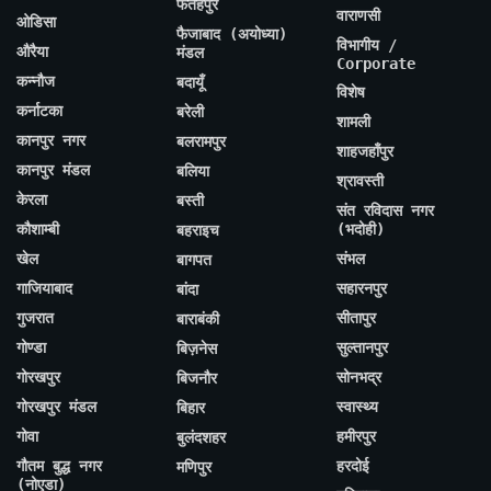
फतेहपुर
वाराणसी
ओडिसा
फैजाबाद (अयोध्या)
विभागीय /
औरैया
मंडल
Corporate
कन्नौज
बदायूँ
विशेष
कर्नाटका
बरेली
शामली
कानपुर नगर
बलरामपुर
शाहजहाँपुर
कानपुर मंडल
बलिया
श्रावस्ती
केरला
बस्ती
संत रविदास नगर
कौशाम्बी
(भदोही)
बहराइच
खेल
संभल
बागपत
गाजियाबाद
सहारनपुर
बांदा
गुजरात
सीतापुर
बाराबंकी
गोण्डा
सुल्तानपुर
बिज़नेस
गोरखपुर
सोनभद्र
बिजनौर
गोरखपुर मंडल
स्वास्थ्य
बिहार
गोवा
हमीरपुर
बुलंदशहर
गौतम बुद्ध नगर
हरदोई
मणिपुर
(नोएडा)