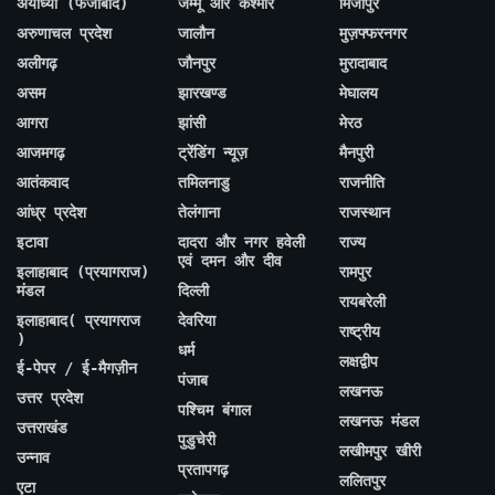
अयोध्या (फैजाबाद)
जम्मू और कश्मीर
मिर्जापुर
अरुणाचल प्रदेश
जालौन
मुज़फ्फरनगर
अलीगढ़
जौनपुर
मुरादाबाद
असम
झारखण्ड
मेघालय
आगरा
झांसी
मेरठ
आजमगढ़
ट्रेंडिंग न्यूज़
मैनपुरी
आतंकवाद
तमिलनाडु
राजनीति
आंध्र प्रदेश
तेलंगाना
राजस्थान
इटावा
दादरा और नगर हवेली
राज्य
एवं दमन और दीव
इलाहाबाद (प्रयागराज)
रामपुर
मंडल
दिल्ली
रायबरेली
इलाहाबाद( प्रयागराज
देवरिया
राष्ट्रीय
)
धर्म
लक्षद्वीप
ई-पेपर / ई-मैगज़ीन
पंजाब
लखनऊ
उत्तर प्रदेश
पश्चिम बंगाल
लखनऊ मंडल
उत्तराखंड
पुडुचेरी
लखीमपुर खीरी
उन्नाव
प्रतापगढ़
ललितपुर
एटा