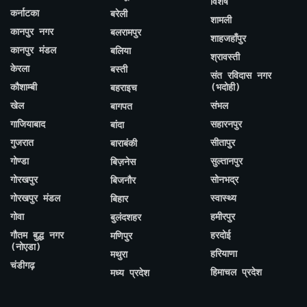
विशेष
कर्नाटका
बरेली
शामली
कानपुर नगर
बलरामपुर
शाहजहाँपुर
कानपुर मंडल
बलिया
श्रावस्ती
केरला
बस्ती
संत रविदास नगर
कौशाम्बी
(भदोही)
बहराइच
खेल
संभल
बागपत
गाजियाबाद
सहारनपुर
बांदा
गुजरात
सीतापुर
बाराबंकी
गोण्डा
सुल्तानपुर
बिज़नेस
गोरखपुर
सोनभद्र
बिजनौर
गोरखपुर मंडल
स्वास्थ्य
बिहार
गोवा
हमीरपुर
बुलंदशहर
गौतम बुद्ध नगर
हरदोई
मणिपुर
(नोएडा)
हरियाणा
मथुरा
चंडीगढ़
हिमाचल प्रदेश
मध्य प्रदेश