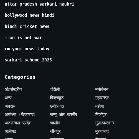
uttar pradesh sarkari naukri
bollywood news hindi
hindi cricket news
iran israel war
cm yogi news today
sarkari scheme 2025
Categories
अंतर्राष्ट्रीय
चंदौली
मनोरंजन
अन्य
चित्रकूट
महाराष्ट्र
अपराध
छत्तीसगढ़
महोबा
अयोध्या (फैजाबाद)
जम्मू और कश्मीर
मिर्जापुर
अरुणाचल प्रदेश
जालौन
मुज़फ्फरनगर
अलीगढ़
जौनपुर
मुरादाबाद