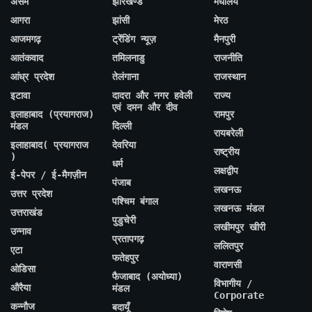
असम
झारखण्ड
मेघालय
आगरा
झांसी
मेरठ
आजमगढ़
ट्रेंडिंग न्यूज़
मैनपुरी
आतंकवाद
तमिलनाडु
राजनीति
आंध्र प्रदेश
तेलंगाना
राजस्थान
इटावा
दादरा और नगर हवेली
राज्य
एवं दमन और दीव
इलाहाबाद (प्रयागराज)
रामपुर
मंडल
दिल्ली
रायबरेली
इलाहाबाद( प्रयागराज
देवरिया
राष्ट्रीय
)
धर्म
लक्षद्वीप
ई-पेपर / ई-मैगज़ीन
पंजाब
लखनऊ
उत्तर प्रदेश
पश्चिम बंगाल
लखनऊ मंडल
उत्तराखंड
पुडुचेरी
लखीमपुर खीरी
उन्नाव
प्रतापगढ़
ललितपुर
एटा
फतेहपुर
वाराणसी
ओडिसा
फैजाबाद (अयोध्या)
विभागीय /
औरैया
मंडल
Corporate
कन्नौज
बदायूँ