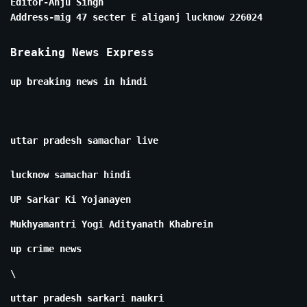
Editor-Anju Singh
Address-mig 47 secter E aliganj lucknow 226024
Breaking News Express
up breaking news in hindi
uttar pradesh samachar live
lucknow samachar hindi
UP Sarkar Ki Yojanayen
Mukhyamantri Yogi Adityanath Khabrein
up crime news
\
uttar pradesh sarkari naukri