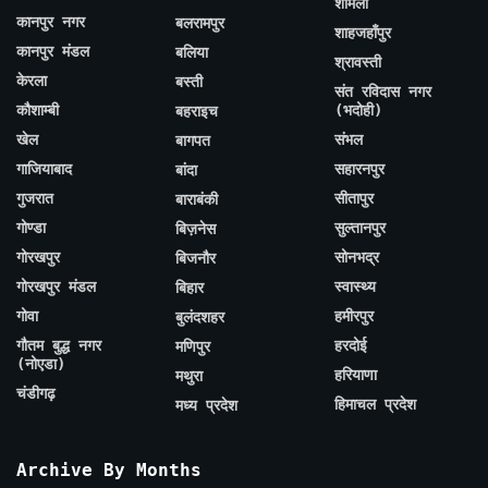
शामली
कानपुर नगर
बलरामपुर
शाहजहाँपुर
कानपुर मंडल
बलिया
श्रावस्ती
केरला
बस्ती
संत रविदास नगर
कौशाम्बी
(भदोही)
बहराइच
खेल
संभल
बागपत
गाजियाबाद
सहारनपुर
बांदा
गुजरात
सीतापुर
बाराबंकी
गोण्डा
सुल्तानपुर
बिज़नेस
गोरखपुर
सोनभद्र
बिजनौर
गोरखपुर मंडल
स्वास्थ्य
बिहार
गोवा
हमीरपुर
बुलंदशहर
गौतम बुद्ध नगर
हरदोई
मणिपुर
(नोएडा)
हरियाणा
मथुरा
चंडीगढ़
हिमाचल प्रदेश
मध्य प्रदेश
Archive By Months