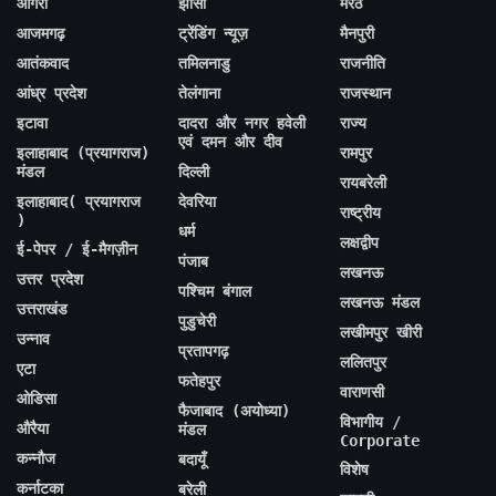
आगरा
झांसी
मेरठ
आजमगढ़
ट्रेंडिंग न्यूज़
मैनपुरी
आतंकवाद
तमिलनाडु
राजनीति
आंध्र प्रदेश
तेलंगाना
राजस्थान
इटावा
दादरा और नगर हवेली
राज्य
एवं दमन और दीव
इलाहाबाद (प्रयागराज)
रामपुर
मंडल
दिल्ली
रायबरेली
इलाहाबाद( प्रयागराज
देवरिया
राष्ट्रीय
)
धर्म
लक्षद्वीप
ई-पेपर / ई-मैगज़ीन
पंजाब
लखनऊ
उत्तर प्रदेश
पश्चिम बंगाल
लखनऊ मंडल
उत्तराखंड
पुडुचेरी
लखीमपुर खीरी
उन्नाव
प्रतापगढ़
ललितपुर
एटा
फतेहपुर
वाराणसी
ओडिसा
फैजाबाद (अयोध्या)
विभागीय /
औरैया
मंडल
Corporate
कन्नौज
बदायूँ
विशेष
कर्नाटका
बरेली