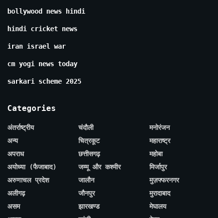
bollywood news hindi
hindi cricket news
iran israel war
cm yogi news today
sarkari scheme 2025
Categories
अंतर्राष्ट्रीय
चंदौली
मनोरंजन
अन्य
चित्रकूट
महाराष्ट्र
अपराध
छत्तीसगढ़
महोबा
अयोध्या (फैजाबाद)
जम्मू और कश्मीर
मिर्जापुर
अरुणाचल प्रदेश
जालौन
मुज़फ्फरनगर
अलीगढ़
जौनपुर
मुरादाबाद
असम
झारखण्ड
मेघालय