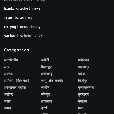
hindi cricket news
iran israel war
cm yogi news today
sarkari scheme 2025
Categories
अंतर्राष्ट्रीय
चंदौली
मनोरंजन
अन्य
चित्रकूट
महाराष्ट्र
अपराध
छत्तीसगढ़
महोबा
अयोध्या (फैजाबाद)
जम्मू और कश्मीर
मिर्जापुर
अरुणाचल प्रदेश
जालौन
मुज़फ्फरनगर
अलीगढ़
जौनपुर
मुरादाबाद
असम
झारखण्ड
मेघालय
आगरा
झांसी
मेरठ