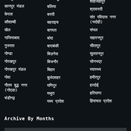
शाहजहाँपुर
कानपुर मंडल
बलिया
श्रावस्ती
केरला
बस्ती
संत रविदास नगर
कौशाम्बी
(भदोही)
बहराइच
खेल
संभल
बागपत
गाजियाबाद
सहारनपुर
बांदा
गुजरात
सीतापुर
बाराबंकी
गोण्डा
सुल्तानपुर
बिज़नेस
गोरखपुर
सोनभद्र
बिजनौर
गोरखपुर मंडल
स्वास्थ्य
बिहार
गोवा
हमीरपुर
बुलंदशहर
गौतम बुद्ध नगर
हरदोई
मणिपुर
(नोएडा)
हरियाणा
मथुरा
चंडीगढ़
हिमाचल प्रदेश
मध्य प्रदेश
Archive By Months
Archive