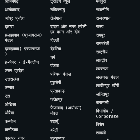
आजमगढ़
ट्रेंडिंग न्यूज़
मैनपुरी
आतंकवाद
तमिलनाडु
राजनीति
आंध्र प्रदेश
तेलंगाना
राजस्थान
इटावा
दादरा और नगर हवेली
राज्य
एवं दमन और दीव
इलाहाबाद (प्रयागराज)
रामपुर
मंडल
दिल्ली
रायबरेली
इलाहाबाद( प्रयागराज
देवरिया
राष्ट्रीय
)
धर्म
लक्षद्वीप
ई-पेपर / ई-मैगज़ीन
पंजाब
लखनऊ
उत्तर प्रदेश
पश्चिम बंगाल
लखनऊ मंडल
उत्तराखंड
पुडुचेरी
लखीमपुर खीरी
उन्नाव
प्रतापगढ़
ललितपुर
एटा
फतेहपुर
वाराणसी
ओडिसा
फैजाबाद (अयोध्या)
विभागीय /
औरैया
मंडल
Corporate
कन्नौज
बदायूँ
विशेष
कर्नाटका
बरेली
शामली
कानपुर नगर
बलरामपुर