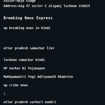
Editor-Anju Singh
Address-mig 47 secter E aliganj lucknow 226024
Breaking News Express
up breaking news in hindi
uttar pradesh samachar live
lucknow samachar hindi
UP Sarkar Ki Yojanayen
Mukhyamantri Yogi Adityanath Khabrein
up crime news
\
uttar pradesh sarkari naukri