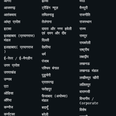
आगरा
झांसी
मेरठ
आजमगढ़
ट्रेंडिंग न्यूज़
मैनपुरी
आतंकवाद
तमिलनाडु
राजनीति
आंध्र प्रदेश
तेलंगाना
राजस्थान
इटावा
दादरा और नगर हवेली
राज्य
एवं दमन और दीव
इलाहाबाद (प्रयागराज)
रामपुर
मंडल
दिल्ली
रायबरेली
इलाहाबाद( प्रयागराज
देवरिया
राष्ट्रीय
)
धर्म
लक्षद्वीप
ई-पेपर / ई-मैगज़ीन
पंजाब
लखनऊ
उत्तर प्रदेश
पश्चिम बंगाल
लखनऊ मंडल
उत्तराखंड
पुडुचेरी
लखीमपुर खीरी
उन्नाव
प्रतापगढ़
ललितपुर
एटा
फतेहपुर
वाराणसी
ओडिसा
फैजाबाद (अयोध्या)
विभागीय /
औरैया
मंडल
Corporate
कन्नौज
बदायूँ
विशेष
कर्नाटका
बरेली