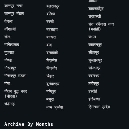
शामली
कानपुर नगर
बलरामपुर
शाहजहाँपुर
कानपुर मंडल
बलिया
श्रावस्ती
केरला
बस्ती
संत रविदास नगर
कौशाम्बी
(भदोही)
बहराइच
खेल
संभल
बागपत
गाजियाबाद
सहारनपुर
बांदा
गुजरात
सीतापुर
बाराबंकी
गोण्डा
सुल्तानपुर
बिज़नेस
गोरखपुर
सोनभद्र
बिजनौर
गोरखपुर मंडल
स्वास्थ्य
बिहार
गोवा
हमीरपुर
बुलंदशहर
गौतम बुद्ध नगर
हरदोई
मणिपुर
(नोएडा)
हरियाणा
मथुरा
चंडीगढ़
हिमाचल प्रदेश
मध्य प्रदेश
Archive By Months