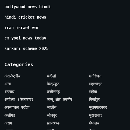
bollywood news hindi
hindi cricket news
iran israel war
cm yogi news today
sarkari scheme 2025
Categories
अंतर्राष्ट्रीय
चंदौली
मनोरंजन
अन्य
चित्रकूट
महाराष्ट्र
अपराध
छत्तीसगढ़
महोबा
अयोध्या (फैजाबाद)
जम्मू और कश्मीर
मिर्जापुर
अरुणाचल प्रदेश
जालौन
मुज़फ्फरनगर
अलीगढ़
जौनपुर
मुरादाबाद
असम
झारखण्ड
मेघालय