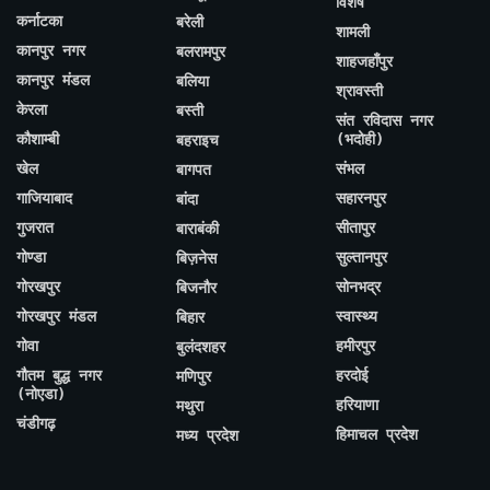
विशेष
कर्नाटका
बरेली
शामली
कानपुर नगर
बलरामपुर
शाहजहाँपुर
कानपुर मंडल
बलिया
श्रावस्ती
केरला
बस्ती
संत रविदास नगर
कौशाम्बी
(भदोही)
बहराइच
खेल
संभल
बागपत
गाजियाबाद
सहारनपुर
बांदा
गुजरात
सीतापुर
बाराबंकी
गोण्डा
सुल्तानपुर
बिज़नेस
गोरखपुर
सोनभद्र
बिजनौर
गोरखपुर मंडल
स्वास्थ्य
बिहार
गोवा
हमीरपुर
बुलंदशहर
गौतम बुद्ध नगर
हरदोई
मणिपुर
(नोएडा)
हरियाणा
मथुरा
चंडीगढ़
हिमाचल प्रदेश
मध्य प्रदेश