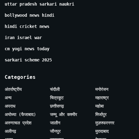
uttar pradesh sarkari naukri
bollywood news hindi
hindi cricket news
iran israel war
cm yogi news today
sarkari scheme 2025
Categories
अंतर्राष्ट्रीय
चंदौली
मनोरंजन
अन्य
चित्रकूट
महाराष्ट्र
अपराध
छत्तीसगढ़
महोबा
अयोध्या (फैजाबाद)
जम्मू और कश्मीर
मिर्जापुर
अरुणाचल प्रदेश
जालौन
मुज़फ्फरनगर
अलीगढ़
जौनपुर
मुरादाबाद