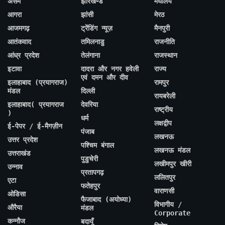
असम
झारखण्ड
मेघालय
आगरा
झांसी
मेरठ
आजमगढ़
ट्रेंडिंग न्यूज़
मैनपुरी
आतंकवाद
तमिलनाडु
राजनीति
आंध्र प्रदेश
तेलंगाना
राजस्थान
इटावा
दादरा और नगर हवेली
राज्य
एवं दमन और दीव
इलाहाबाद (प्रयागराज)
रामपुर
मंडल
दिल्ली
रायबरेली
इलाहाबाद( प्रयागराज
देवरिया
राष्ट्रीय
)
धर्म
लक्षद्वीप
ई-पेपर / ई-मैगज़ीन
पंजाब
लखनऊ
उत्तर प्रदेश
पश्चिम बंगाल
लखनऊ मंडल
उत्तराखंड
पुडुचेरी
लखीमपुर खीरी
उन्नाव
प्रतापगढ़
ललितपुर
एटा
फतेहपुर
वाराणसी
ओडिसा
फैजाबाद (अयोध्या)
विभागीय /
औरैया
मंडल
Corporate
कन्नौज
बदायूँ