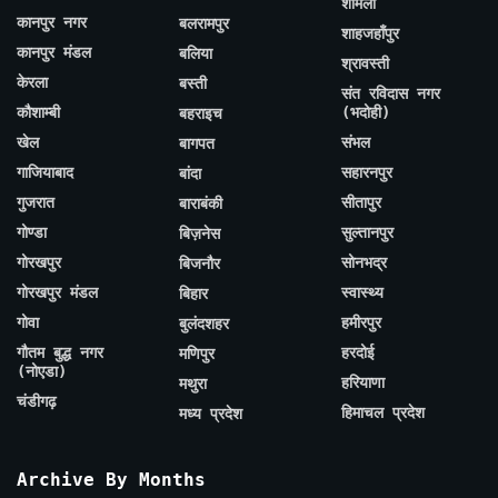
शामली
कानपुर नगर
बलरामपुर
शाहजहाँपुर
कानपुर मंडल
बलिया
श्रावस्ती
केरला
बस्ती
संत रविदास नगर
कौशाम्बी
(भदोही)
बहराइच
खेल
संभल
बागपत
गाजियाबाद
सहारनपुर
बांदा
गुजरात
सीतापुर
बाराबंकी
गोण्डा
सुल्तानपुर
बिज़नेस
गोरखपुर
सोनभद्र
बिजनौर
गोरखपुर मंडल
स्वास्थ्य
बिहार
गोवा
हमीरपुर
बुलंदशहर
गौतम बुद्ध नगर
हरदोई
मणिपुर
(नोएडा)
हरियाणा
मथुरा
चंडीगढ़
हिमाचल प्रदेश
मध्य प्रदेश
Archive By Months