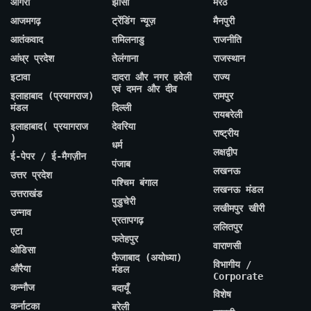
आगरा
झांसी
मेरठ
आजमगढ़
ट्रेंडिंग न्यूज़
मैनपुरी
आतंकवाद
तमिलनाडु
राजनीति
आंध्र प्रदेश
तेलंगाना
राजस्थान
इटावा
दादरा और नगर हवेली
राज्य
एवं दमन और दीव
इलाहाबाद (प्रयागराज)
रामपुर
मंडल
दिल्ली
रायबरेली
इलाहाबाद( प्रयागराज
देवरिया
राष्ट्रीय
)
धर्म
लक्षद्वीप
ई-पेपर / ई-मैगज़ीन
पंजाब
लखनऊ
उत्तर प्रदेश
पश्चिम बंगाल
लखनऊ मंडल
उत्तराखंड
पुडुचेरी
लखीमपुर खीरी
उन्नाव
प्रतापगढ़
ललितपुर
एटा
फतेहपुर
वाराणसी
ओडिसा
फैजाबाद (अयोध्या)
विभागीय /
औरैया
मंडल
Corporate
कन्नौज
बदायूँ
विशेष
कर्नाटका
बरेली