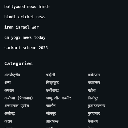
bollywood news hindi
hindi cricket news
iran israel war
cm yogi news today
sarkari scheme 2025
Categories
अंतर्राष्ट्रीय
चंदौली
मनोरंजन
अन्य
चित्रकूट
महाराष्ट्र
अपराध
छत्तीसगढ़
महोबा
अयोध्या (फैजाबाद)
जम्मू और कश्मीर
मिर्जापुर
अरुणाचल प्रदेश
जालौन
मुज़फ्फरनगर
अलीगढ़
जौनपुर
मुरादाबाद
असम
झारखण्ड
मेघालय