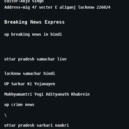
Editor-Anju Singh
Address-mig 47 secter E aliganj lucknow 226024
Breaking News Express
up breaking news in hindi
uttar pradesh samachar live
lucknow samachar hindi
UP Sarkar Ki Yojanayen
Mukhyamantri Yogi Adityanath Khabrein
up crime news
\
uttar pradesh sarkari naukri