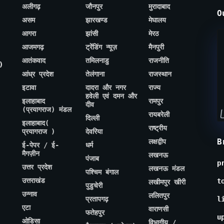
अलीगढ़
जौनपुर
मुरादाबाद
O
असम
झारखण्ड
मेघालय
आगरा
झांसी
मेरठ
आजमगढ़
ट्रेंडिंग न्यूज़
मैनपुरी
आतंकवाद
तमिलनाडु
राजनीति
)
आंध्र प्रदेश
तेलंगाना
राजस्थान
इटावा
दादरा और नगर
राज्य
हवेली एवं दमन और
इलाहाबाद
रामपुर
दीव
(प्रयागराज) मंडल
रायबरेली
दिल्ली
इलाहाबाद(
राष्ट्रीय
प्रयागराज )
देवरिया
B
लक्षद्वीप
ई-पेपर / ई-
धर्म
मैगज़ीन
लखनऊ
पंजाब
p
उत्तर प्रदेश
लखनऊ मंडल
पश्चिम बंगाल
उत्तराखंड
t
लखीमपुर खीरी
पुडुचेरी
उन्नाव
ललितपुर
प्रतापगढ़
l
एटा
वाराणसी
फतेहपुर
u
ओडिसा
विभागीय /