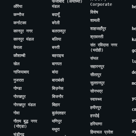
फैजाबाद (अयोध्या)
Corporate
औरैया
मंडल
h
विशेष
कन्नौज
बदायूँ
शामली
कर्नाटका
बरेली
शाहजहाँपुर
h
कानपुर नगर
बलरामपुर
श्रावस्ती
कानपुर मंडल
बलिया
k
संत रविदास नगर
केरला
बस्ती
(भदोही)
g
कौशाम्बी
बहराइच
संभल
l
खेल
बागपत
सहारनपुर
गाजियाबाद
बांदा
d
सीतापुर
गुजरात
बाराबंकी
सुल्तानपुर
m
गोण्डा
बिज़नेस
सोनभद्र
गोरखपुर
बिजनौर
y
स्वास्थ्य
गोरखपुर मंडल
बिहार
हमीरपुर
c
गोवा
बुलंदशहर
हरदोई
y
गौतम बुद्ध नगर
मणिपुर
हरियाणा
(नोएडा)
मथुरा
a
हिमाचल प्रदेश
चंडीगढ़