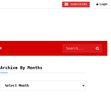
Login
SUBSCRIBE
ष
Archive By Months
Archive
By
Months