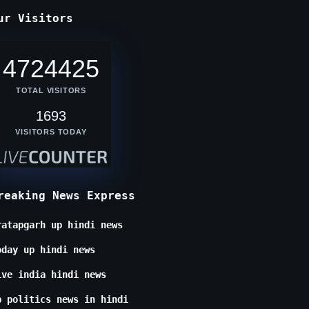
ur Visitors
4724425
TOTAL VISITORS
1693
VISITORS TODAY
reaking News Express
ratapgarh up hindi news
oday up hindi news
ive india hindi news
p politics news in hindi