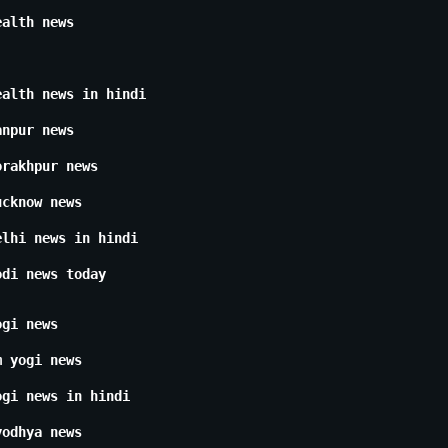
ealth news
ealth news in hindi
anpur news
orakhpur news
ucknow news
elhi news in hindi
odi news today
ogi news
m yogi news
ogi news in hindi
yodhya news