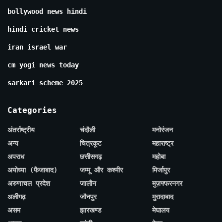
bollywood news hindi
hindi cricket news
iran israel war
cm yogi news today
sarkari scheme 2025
Categories
अंतर्राष्ट्रीय
चंदौली
मनोरंजन
अन्य
चित्रकूट
महाराष्ट्र
अपराध
छत्तीसगढ़
महोबा
अयोध्या (फैजाबाद)
जम्मू और कश्मीर
मिर्जापुर
अरुणाचल प्रदेश
जालौन
मुज़फ्फरनगर
अलीगढ़
जौनपुर
मुरादाबाद
असम
झारखण्ड
मेघालय