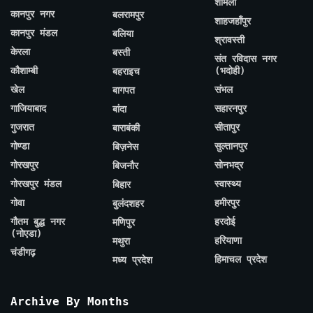
शामली
कानपुर नगर
बलरामपुर
शाहजहाँपुर
कानपुर मंडल
बलिया
श्रावस्ती
केरला
बस्ती
संत रविदास नगर
कौशाम्बी
(भदोही)
बहराइच
खेल
संभल
बागपत
गाजियाबाद
सहारनपुर
बांदा
गुजरात
सीतापुर
बाराबंकी
गोण्डा
सुल्तानपुर
बिज़नेस
गोरखपुर
सोनभद्र
बिजनौर
गोरखपुर मंडल
स्वास्थ्य
बिहार
गोवा
हमीरपुर
बुलंदशहर
गौतम बुद्ध नगर
हरदोई
मणिपुर
(नोएडा)
हरियाणा
मथुरा
चंडीगढ़
हिमाचल प्रदेश
मध्य प्रदेश
Archive By Months