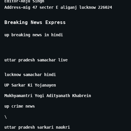
Editor-Anju Singh
Address-mig 47 secter E aliganj lucknow 226024
Breaking News Express
up breaking news in hindi
uttar pradesh samachar live
lucknow samachar hindi
UP Sarkar Ki Yojanayen
Mukhyamantri Yogi Adityanath Khabrein
up crime news
\
uttar pradesh sarkari naukri