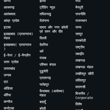
आगरा
झांसी
मेरठ
आजमगढ़
ट्रेंडिंग न्यूज़
मैनपुरी
आतंकवाद
तमिलनाडु
राजनीति
आंध्र प्रदेश
तेलंगाना
राजस्थान
इटावा
दादरा और नगर हवेली
राज्य
एवं दमन और दीव
इलाहाबाद (प्रयागराज)
रामपुर
मंडल
दिल्ली
रायबरेली
इलाहाबाद( प्रयागराज
देवरिया
राष्ट्रीय
)
धर्म
लक्षद्वीप
ई-पेपर / ई-मैगज़ीन
पंजाब
लखनऊ
उत्तर प्रदेश
पश्चिम बंगाल
लखनऊ मंडल
उत्तराखंड
पुडुचेरी
लखीमपुर खीरी
उन्नाव
प्रतापगढ़
ललितपुर
एटा
फतेहपुर
वाराणसी
ओडिसा
फैजाबाद (अयोध्या)
विभागीय /
औरैया
मंडल
Corporate
कन्नौज
बदायूँ
विशेष
कर्नाटका
बरेली