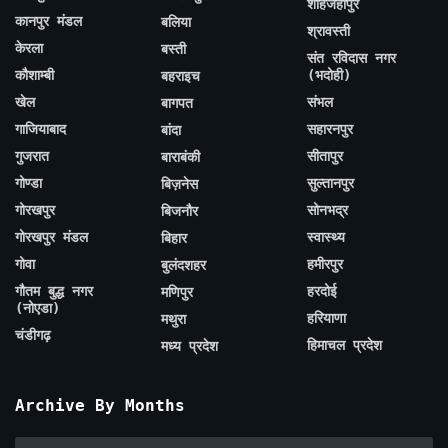
शाहजहाँपुर
कानपुर मंडल
बलिया
श्रावस्ती
केरला
बस्ती
संत रविदास नगर
कौशाम्बी
(भदोही)
बहराइच
खेल
संभल
बागपत
गाजियाबाद
सहारनपुर
बांदा
गुजरात
सीतापुर
बाराबंकी
गोण्डा
सुल्तानपुर
बिज़नेस
गोरखपुर
सोनभद्र
बिजनौर
गोरखपुर मंडल
स्वास्थ्य
बिहार
गोवा
हमीरपुर
बुलंदशहर
गौतम बुद्ध नगर
हरदोई
मणिपुर
(नोएडा)
हरियाणा
मथुरा
चंडीगढ़
हिमाचल प्रदेश
मध्य प्रदेश
Archive By Months
Archive