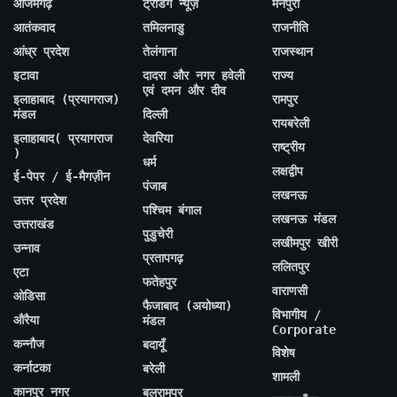
आजमगढ़
ट्रेंडिंग न्यूज़
मैनपुरी
आतंकवाद
तमिलनाडु
राजनीति
आंध्र प्रदेश
तेलंगाना
राजस्थान
इटावा
दादरा और नगर हवेली
राज्य
एवं दमन और दीव
इलाहाबाद (प्रयागराज)
रामपुर
मंडल
दिल्ली
रायबरेली
इलाहाबाद( प्रयागराज
देवरिया
राष्ट्रीय
)
धर्म
लक्षद्वीप
ई-पेपर / ई-मैगज़ीन
पंजाब
लखनऊ
उत्तर प्रदेश
पश्चिम बंगाल
लखनऊ मंडल
उत्तराखंड
पुडुचेरी
लखीमपुर खीरी
उन्नाव
प्रतापगढ़
ललितपुर
एटा
फतेहपुर
वाराणसी
ओडिसा
फैजाबाद (अयोध्या)
विभागीय /
औरैया
मंडल
Corporate
कन्नौज
बदायूँ
विशेष
कर्नाटका
बरेली
शामली
कानपुर नगर
बलरामपुर