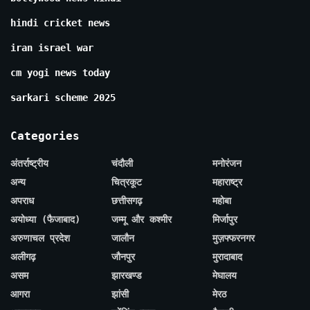
hindi cricket news
iran israel war
cm yogi news today
sarkari scheme 2025
Categories
अंतर्राष्ट्रीय
चंदौली
मनोरंजन
अन्य
चित्रकूट
महाराष्ट्र
अपराध
छत्तीसगढ़
महोबा
अयोध्या (फैजाबाद)
जम्मू और कश्मीर
मिर्जापुर
अरुणाचल प्रदेश
जालौन
मुज़फ्फरनगर
अलीगढ़
जौनपुर
मुरादाबाद
असम
झारखण्ड
मेघालय
आगरा
झांसी
मेरठ