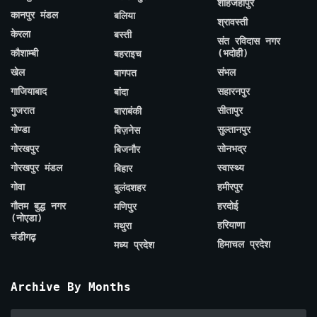
शाहजहाँपुर
कानपुर मंडल
बलिया
श्रावस्ती
केरला
बस्ती
संत रविदास नगर
कौशाम्बी
(भदोही)
बहराइच
खेल
संभल
बागपत
गाजियाबाद
सहारनपुर
बांदा
गुजरात
सीतापुर
बाराबंकी
गोण्डा
सुल्तानपुर
बिज़नेस
गोरखपुर
सोनभद्र
बिजनौर
गोरखपुर मंडल
स्वास्थ्य
बिहार
गोवा
हमीरपुर
बुलंदशहर
गौतम बुद्ध नगर
हरदोई
मणिपुर
(नोएडा)
हरियाणा
मथुरा
चंडीगढ़
हिमाचल प्रदेश
मध्य प्रदेश
Archive By Months
Archive