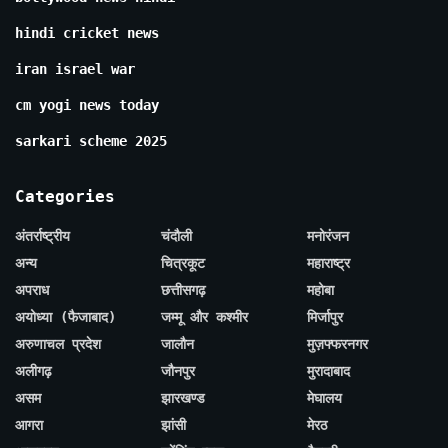
hindi cricket news
iran israel war
cm yogi news today
sarkari scheme 2025
Categories
अंतर्राष्ट्रीय
चंदौली
मनोरंजन
अन्य
चित्रकूट
महाराष्ट्र
अपराध
छत्तीसगढ़
महोबा
अयोध्या (फैजाबाद)
जम्मू और कश्मीर
मिर्जापुर
अरुणाचल प्रदेश
जालौन
मुज़फ्फरनगर
अलीगढ़
जौनपुर
मुरादाबाद
असम
झारखण्ड
मेघालय
आगरा
झांसी
मेरठ