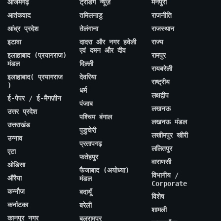
आजमगढ़
ट्रेंडिंग न्यूज़
मैनपुरी
आतंकवाद
तमिलनाडु
राजनीति
आंध्र प्रदेश
तेलंगाना
राजस्थान
इटावा
दादरा और नगर हवेली
राज्य
एवं दमन और दीव
इलाहाबाद (प्रयागराज)
रामपुर
मंडल
दिल्ली
रायबरेली
इलाहाबाद( प्रयागराज
देवरिया
राष्ट्रीय
)
धर्म
लक्षद्वीप
ई-पेपर / ई-मैगज़ीन
पंजाब
लखनऊ
उत्तर प्रदेश
पश्चिम बंगाल
लखनऊ मंडल
उत्तराखंड
पुडुचेरी
लखीमपुर खीरी
उन्नाव
प्रतापगढ़
ललितपुर
एटा
फतेहपुर
वाराणसी
ओडिसा
फैजाबाद (अयोध्या)
विभागीय /
औरैया
मंडल
Corporate
कन्नौज
बदायूँ
विशेष
कर्नाटका
बरेली
शामली
कानपुर नगर
बलरामपुर