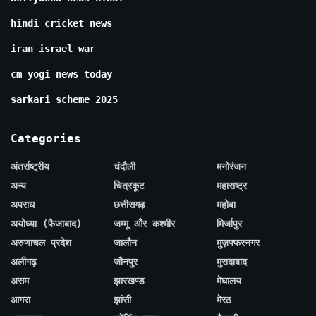
hindi cricket news
iran israel war
cm yogi news today
sarkari scheme 2025
Categories
अंतर्राष्ट्रीय
चंदौली
मनोरंजन
अन्य
चित्रकूट
महाराष्ट्र
अपराध
छत्तीसगढ़
महोबा
अयोध्या (फैजाबाद)
जम्मू और कश्मीर
मिर्जापुर
अरुणाचल प्रदेश
जालौन
मुज़फ्फरनगर
अलीगढ़
जौनपुर
मुरादाबाद
असम
झारखण्ड
मेघालय
आगरा
झांसी
मेरठ