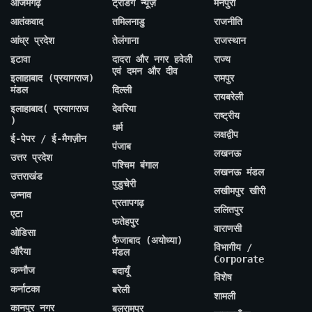
आजमगढ़
ट्रेंडिंग न्यूज़
मैनपुरी
आतंकवाद
तमिलनाडु
राजनीति
आंध्र प्रदेश
तेलंगाना
राजस्थान
इटावा
दादरा और नगर हवेली
राज्य
एवं दमन और दीव
इलाहाबाद (प्रयागराज)
रामपुर
मंडल
दिल्ली
रायबरेली
इलाहाबाद( प्रयागराज
देवरिया
राष्ट्रीय
)
धर्म
लक्षद्वीप
ई-पेपर / ई-मैगज़ीन
पंजाब
लखनऊ
उत्तर प्रदेश
पश्चिम बंगाल
लखनऊ मंडल
उत्तराखंड
पुडुचेरी
लखीमपुर खीरी
उन्नाव
प्रतापगढ़
ललितपुर
एटा
फतेहपुर
वाराणसी
ओडिसा
फैजाबाद (अयोध्या)
विभागीय /
औरैया
मंडल
Corporate
कन्नौज
बदायूँ
विशेष
कर्नाटका
बरेली
शामली
कानपुर नगर
बलरामपुर