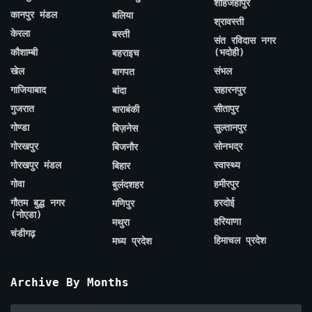
शाहजहाँपुर
कानपुर मंडल
बलिया
श्रावस्ती
केरला
बस्ती
संत रविदास नगर
कौशाम्बी
(भदोही)
बहराइच
खेल
संभल
बागपत
गाजियाबाद
सहारनपुर
बांदा
गुजरात
सीतापुर
बाराबंकी
गोण्डा
सुल्तानपुर
बिज़नेस
गोरखपुर
सोनभद्र
बिजनौर
गोरखपुर मंडल
स्वास्थ्य
बिहार
गोवा
हमीरपुर
बुलंदशहर
गौतम बुद्ध नगर
हरदोई
मणिपुर
(नोएडा)
हरियाणा
मथुरा
चंडीगढ़
हिमाचल प्रदेश
मध्य प्रदेश
Archive By Months
Archive