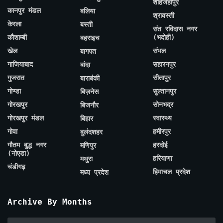
शाहजहाँपुर
कानपुर मंडल
बलिया
श्रावस्ती
केरला
बस्ती
संत रविदास नगर
कौशाम्बी
(भदोही)
बहराइच
खेल
संभल
बागपत
गाजियाबाद
सहारनपुर
बांदा
गुजरात
सीतापुर
बाराबंकी
गोण्डा
सुल्तानपुर
बिज़नेस
गोरखपुर
सोनभद्र
बिजनौर
गोरखपुर मंडल
स्वास्थ्य
बिहार
गोवा
हमीरपुर
बुलंदशहर
गौतम बुद्ध नगर
हरदोई
मणिपुर
(नोएडा)
हरियाणा
मथुरा
चंडीगढ़
हिमाचल प्रदेश
मध्य प्रदेश
Archive By Months
Archive