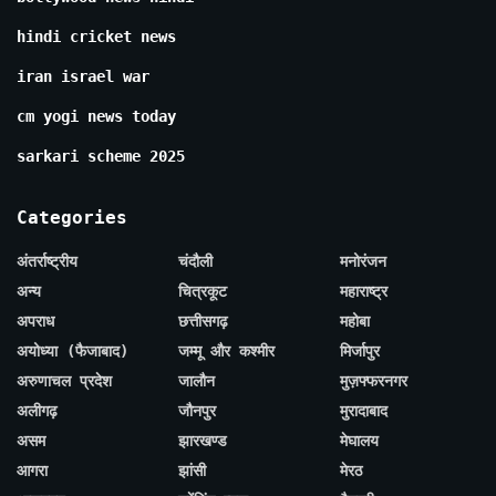
hindi cricket news
iran israel war
cm yogi news today
sarkari scheme 2025
Categories
अंतर्राष्ट्रीय
चंदौली
मनोरंजन
अन्य
चित्रकूट
महाराष्ट्र
अपराध
छत्तीसगढ़
महोबा
अयोध्या (फैजाबाद)
जम्मू और कश्मीर
मिर्जापुर
अरुणाचल प्रदेश
जालौन
मुज़फ्फरनगर
अलीगढ़
जौनपुर
मुरादाबाद
असम
झारखण्ड
मेघालय
आगरा
झांसी
मेरठ