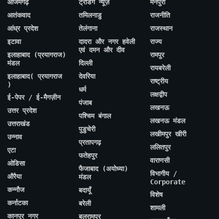
आजमगढ़
ट्रेंडिंग न्यूज़
मैनपुरी
आतंकवाद
तमिलनाडु
राजनीति
आंध्र प्रदेश
तेलंगाना
राजस्थान
इटावा
दादरा और नगर हवेली
राज्य
एवं दमन और दीव
इलाहाबाद (प्रयागराज)
रामपुर
मंडल
दिल्ली
रायबरेली
इलाहाबाद( प्रयागराज
देवरिया
राष्ट्रीय
)
धर्म
लक्षद्वीप
ई-पेपर / ई-मैगज़ीन
पंजाब
लखनऊ
उत्तर प्रदेश
पश्चिम बंगाल
लखनऊ मंडल
उत्तराखंड
पुडुचेरी
लखीमपुर खीरी
उन्नाव
प्रतापगढ़
ललितपुर
एटा
फतेहपुर
वाराणसी
ओडिसा
फैजाबाद (अयोध्या)
विभागीय /
औरैया
मंडल
Corporate
कन्नौज
बदायूँ
विशेष
कर्नाटका
बरेली
शामली
कानपुर नगर
बलरामपुर