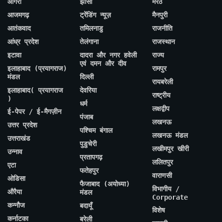
आगरा
झांसी
मेरठ
आजमगढ़
ट्रेंडिंग न्यूज़
मैनपुरी
आतंकवाद
तमिलनाडु
राजनीति
आंध्र प्रदेश
तेलंगाना
राजस्थान
इटावा
दादरा और नगर हवेली
राज्य
एवं दमन और दीव
इलाहाबाद (प्रयागराज)
रामपुर
मंडल
दिल्ली
रायबरेली
इलाहाबाद( प्रयागराज
देवरिया
राष्ट्रीय
)
धर्म
लक्षद्वीप
ई-पेपर / ई-मैगज़ीन
पंजाब
लखनऊ
उत्तर प्रदेश
पश्चिम बंगाल
लखनऊ मंडल
उत्तराखंड
पुडुचेरी
लखीमपुर खीरी
उन्नाव
प्रतापगढ़
ललितपुर
एटा
फतेहपुर
वाराणसी
ओडिसा
फैजाबाद (अयोध्या)
विभागीय /
औरैया
मंडल
Corporate
कन्नौज
बदायूँ
विशेष
कर्नाटका
बरेली