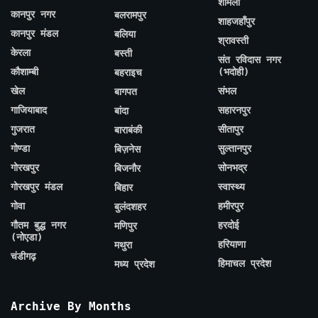
शामली
कानपुर नगर
बलरामपुर
शाहजहाँपुर
कानपुर मंडल
बलिया
श्रावस्ती
केरला
बस्ती
संत रविदास नगर
कौशाम्बी
(भदोही)
बहराइच
खेल
संभल
बागपत
गाजियाबाद
सहारनपुर
बांदा
गुजरात
सीतापुर
बाराबंकी
गोण्डा
सुल्तानपुर
बिज़नेस
गोरखपुर
सोनभद्र
बिजनौर
गोरखपुर मंडल
स्वास्थ्य
बिहार
गोवा
हमीरपुर
बुलंदशहर
गौतम बुद्ध नगर
हरदोई
मणिपुर
(नोएडा)
हरियाणा
मथुरा
चंडीगढ़
हिमाचल प्रदेश
मध्य प्रदेश
Archive By Months