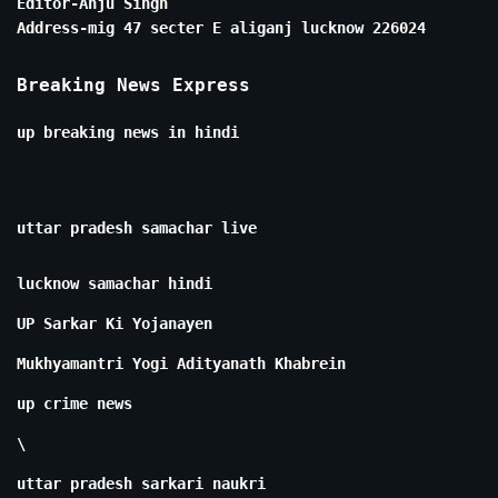
Editor-Anju Singh
Address-mig 47 secter E aliganj lucknow 226024
Breaking News Express
up breaking news in hindi
uttar pradesh samachar live
lucknow samachar hindi
UP Sarkar Ki Yojanayen
Mukhyamantri Yogi Adityanath Khabrein
up crime news
\
uttar pradesh sarkari naukri