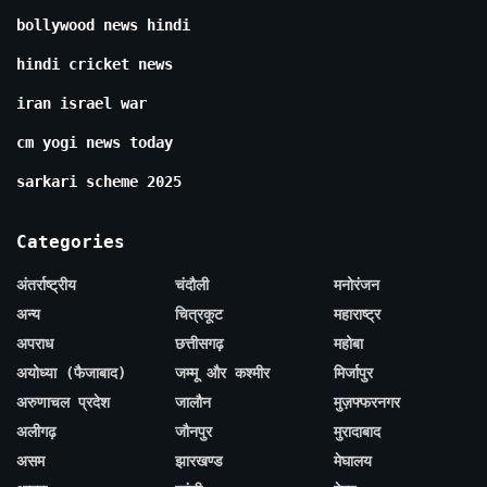
bollywood news hindi
hindi cricket news
iran israel war
cm yogi news today
sarkari scheme 2025
Categories
अंतर्राष्ट्रीय
चंदौली
मनोरंजन
अन्य
चित्रकूट
महाराष्ट्र
अपराध
छत्तीसगढ़
महोबा
अयोध्या (फैजाबाद)
जम्मू और कश्मीर
मिर्जापुर
अरुणाचल प्रदेश
जालौन
मुज़फ्फरनगर
अलीगढ़
जौनपुर
मुरादाबाद
असम
झारखण्ड
मेघालय