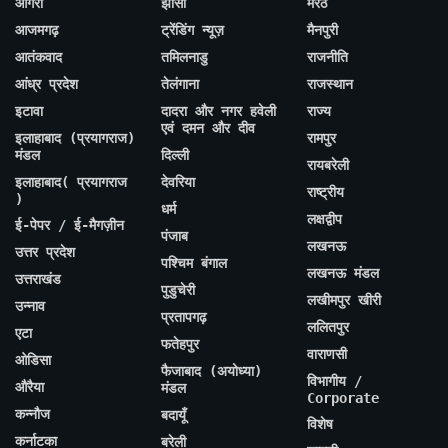
आगरा
झांसी
मेरठ
आजमगढ़
ट्रेंडिंग न्यूज़
मैनपुरी
आतंकवाद
तमिलनाडु
राजनीति
आंध्र प्रदेश
तेलंगाना
राजस्थान
इटावा
दादरा और नगर हवेली
राज्य
एवं दमन और दीव
इलाहाबाद (प्रयागराज)
रामपुर
मंडल
दिल्ली
रायबरेली
इलाहाबाद( प्रयागराज
देवरिया
राष्ट्रीय
)
धर्म
लक्षद्वीप
ई-पेपर / ई-मैगज़ीन
पंजाब
लखनऊ
उत्तर प्रदेश
पश्चिम बंगाल
लखनऊ मंडल
उत्तराखंड
पुडुचेरी
लखीमपुर खीरी
उन्नाव
प्रतापगढ़
ललितपुर
एटा
फतेहपुर
वाराणसी
ओडिसा
फैजाबाद (अयोध्या)
विभागीय /
औरैया
मंडल
Corporate
कन्नौज
बदायूँ
विशेष
कर्नाटका
बरेली