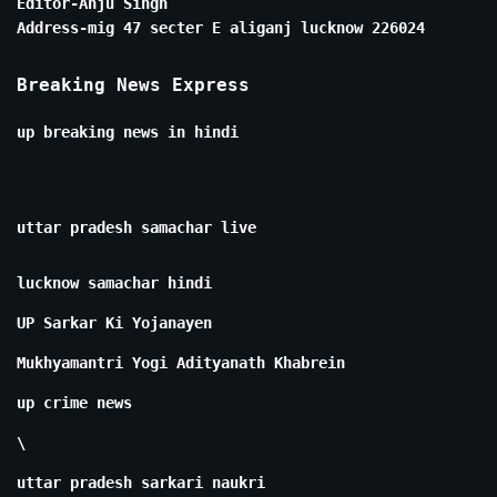
Editor-Anju Singh
Address-mig 47 secter E aliganj lucknow 226024
Breaking News Express
up breaking news in hindi
uttar pradesh samachar live
lucknow samachar hindi
UP Sarkar Ki Yojanayen
Mukhyamantri Yogi Adityanath Khabrein
up crime news
\
uttar pradesh sarkari naukri