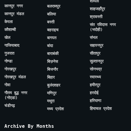
शामली
कानपुर नगर
बलरामपुर
शाहजहाँपुर
कानपुर मंडल
बलिया
श्रावस्ती
केरला
बस्ती
संत रविदास नगर
कौशाम्बी
(भदोही)
बहराइच
खेल
संभल
बागपत
गाजियाबाद
सहारनपुर
बांदा
गुजरात
सीतापुर
बाराबंकी
गोण्डा
सुल्तानपुर
बिज़नेस
गोरखपुर
सोनभद्र
बिजनौर
गोरखपुर मंडल
स्वास्थ्य
बिहार
गोवा
हमीरपुर
बुलंदशहर
गौतम बुद्ध नगर
हरदोई
मणिपुर
(नोएडा)
हरियाणा
मथुरा
चंडीगढ़
हिमाचल प्रदेश
मध्य प्रदेश
Archive By Months