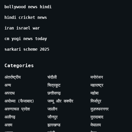
bollywood news hindi
hindi cricket news
iran israel war
cm yogi news today
sarkari scheme 2025
Categories
अंतर्राष्ट्रीय
चंदौली
मनोरंजन
अन्य
चित्रकूट
महाराष्ट्र
अपराध
छत्तीसगढ़
महोबा
अयोध्या (फैजाबाद)
जम्मू और कश्मीर
मिर्जापुर
अरुणाचल प्रदेश
जालौन
मुज़फ्फरनगर
अलीगढ़
जौनपुर
मुरादाबाद
असम
झारखण्ड
मेघालय