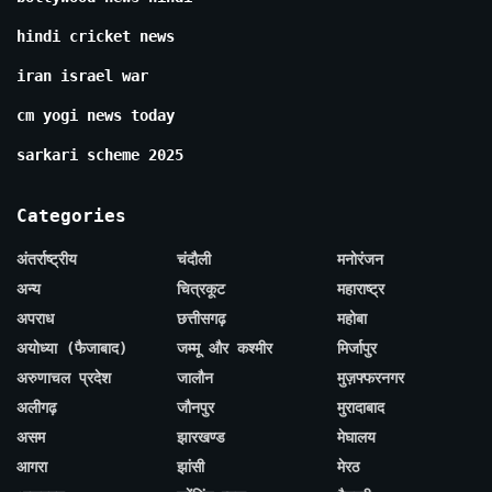
hindi cricket news
iran israel war
cm yogi news today
sarkari scheme 2025
Categories
अंतर्राष्ट्रीय
चंदौली
मनोरंजन
अन्य
चित्रकूट
महाराष्ट्र
अपराध
छत्तीसगढ़
महोबा
अयोध्या (फैजाबाद)
जम्मू और कश्मीर
मिर्जापुर
अरुणाचल प्रदेश
जालौन
मुज़फ्फरनगर
अलीगढ़
जौनपुर
मुरादाबाद
असम
झारखण्ड
मेघालय
आगरा
झांसी
मेरठ