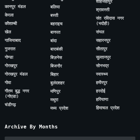
शाहजहाँपुर
कानपुर मंडल
बलिया
श्रावस्ती
केरला
बस्ती
संत रविदास नगर
कौशाम्बी
(भदोही)
बहराइच
खेल
संभल
बागपत
गाजियाबाद
सहारनपुर
बांदा
गुजरात
सीतापुर
बाराबंकी
गोण्डा
सुल्तानपुर
बिज़नेस
गोरखपुर
सोनभद्र
बिजनौर
गोरखपुर मंडल
स्वास्थ्य
बिहार
गोवा
हमीरपुर
बुलंदशहर
गौतम बुद्ध नगर
हरदोई
मणिपुर
(नोएडा)
हरियाणा
मथुरा
चंडीगढ़
हिमाचल प्रदेश
मध्य प्रदेश
Archive By Months
Archive