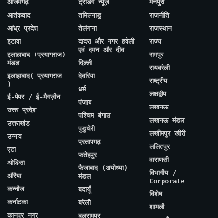
आजमगढ़
ट्रेंडिंग न्यूज़
मैनपुरी
आतंकवाद
तमिलनाडु
राजनीति
आंध्र प्रदेश
तेलंगाना
राजस्थान
इटावा
दादरा और नगर हवेली
राज्य
एवं दमन और दीव
इलाहाबाद (प्रयागराज)
रामपुर
मंडल
दिल्ली
रायबरेली
इलाहाबाद( प्रयागराज
देवरिया
राष्ट्रीय
)
धर्म
लक्षद्वीप
ई-पेपर / ई-मैगज़ीन
पंजाब
लखनऊ
उत्तर प्रदेश
पश्चिम बंगाल
लखनऊ मंडल
उत्तराखंड
पुडुचेरी
लखीमपुर खीरी
उन्नाव
प्रतापगढ़
ललितपुर
एटा
फतेहपुर
वाराणसी
ओडिसा
फैजाबाद (अयोध्या)
विभागीय /
औरैया
मंडल
Corporate
कन्नौज
बदायूँ
विशेष
कर्नाटका
बरेली
शामली
कानपुर नगर
बलरामपुर