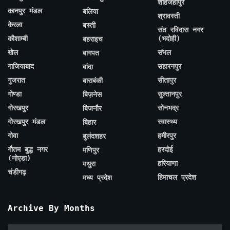
शाहजहाँपुर
कानपुर मंडल
बलिया
श्रावस्ती
केरला
बस्ती
संत रविदास नगर
कौशाम्बी
(भदोही)
बहराइच
खेल
संभल
बागपत
गाजियाबाद
सहारनपुर
बांदा
गुजरात
सीतापुर
बाराबंकी
गोण्डा
सुल्तानपुर
बिज़नेस
गोरखपुर
सोनभद्र
बिजनौर
गोरखपुर मंडल
स्वास्थ्य
बिहार
गोवा
हमीरपुर
बुलंदशहर
गौतम बुद्ध नगर
हरदोई
मणिपुर
(नोएडा)
हरियाणा
मथुरा
चंडीगढ़
हिमाचल प्रदेश
मध्य प्रदेश
Archive By Months
Archive