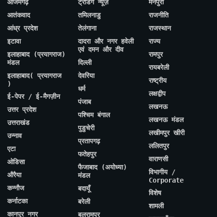
आजमगढ़
ट्रेंडिंग न्यूज़
मैनपुरी
आतंकवाद
तमिलनाडु
राजनीति
आंध्र प्रदेश
तेलंगाना
राजस्थान
इटावा
दादरा और नगर हवेली
राज्य
एवं दमन और दीव
इलाहाबाद (प्रयागराज)
रामपुर
मंडल
दिल्ली
रायबरेली
इलाहाबाद( प्रयागराज
देवरिया
राष्ट्रीय
)
धर्म
लक्षद्वीप
ई-पेपर / ई-मैगज़ीन
पंजाब
लखनऊ
उत्तर प्रदेश
पश्चिम बंगाल
लखनऊ मंडल
उत्तराखंड
पुडुचेरी
लखीमपुर खीरी
उन्नाव
प्रतापगढ़
ललितपुर
एटा
फतेहपुर
वाराणसी
ओडिसा
फैजाबाद (अयोध्या)
विभागीय /
औरैया
मंडल
Corporate
कन्नौज
बदायूँ
विशेष
कर्नाटका
बरेली
शामली
कानपुर नगर
बलरामपुर