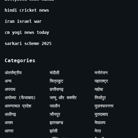
hindi cricket news
iran israel war
cm yogi news today
sarkari scheme 2025
Categories
अंतर्राष्ट्रीय
चंदौली
मनोरंजन
अन्य
चित्रकूट
महाराष्ट्र
अपराध
छत्तीसगढ़
महोबा
अयोध्या (फैजाबाद)
जम्मू और कश्मीर
मिर्जापुर
अरुणाचल प्रदेश
जालौन
मुज़फ्फरनगर
अलीगढ़
जौनपुर
मुरादाबाद
असम
झारखण्ड
मेघालय
आगरा
झांसी
मेरठ